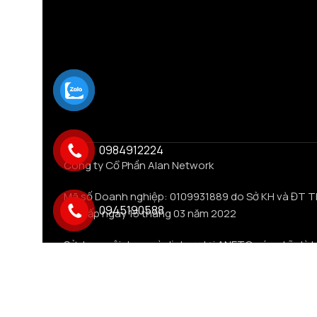
0984912224
Công ty Cổ Phần Alan Network
Mã số Doanh nghiệp: 0109931889 do Sở KH và ĐT T
0945190588
Nội cấp ngày 15 tháng 03 năm 2022
Sử dụng nội dung và dịch vụ tại ANETO có nghĩa là 
đồng ý với Thỏa thuật sử dụng và Chính sách bảo 
của chúng tôi.
Bản quyền về thiết kế sản phẩm và thương hiệu AN
thuộc Công ty cổ phần Alan Network được bảo hộ 