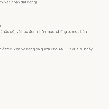
khi xác nhận đặt hàng)
n
 ( nếu có) và hóa đơn, nhãn mác, chứng từ mua bán
iá trên 30% và hàng đã gửi tại kho
ANETO
quá 30 ngày.