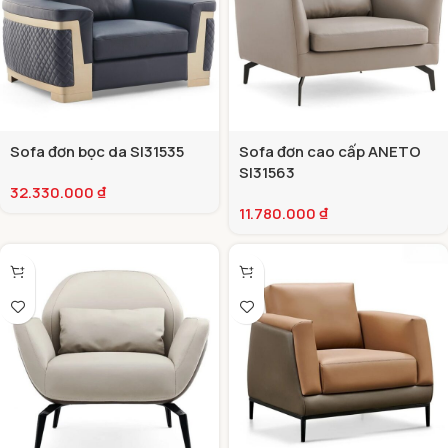
Sofa đơn bọc da SI31535
Sofa đơn cao cấp ANETO
SI31563
32.330.000
₫
11.780.000
₫