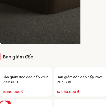
BÀN GIÁM ĐỐC HIỆN ĐẠI
Bàn giám đốc
Bàn giám đốc cao cấp 2m2
Bàn giám đốc cao cấp 2m2
PD35800
PD35710
13.190.000
₫
14.980.000
₫
-10%