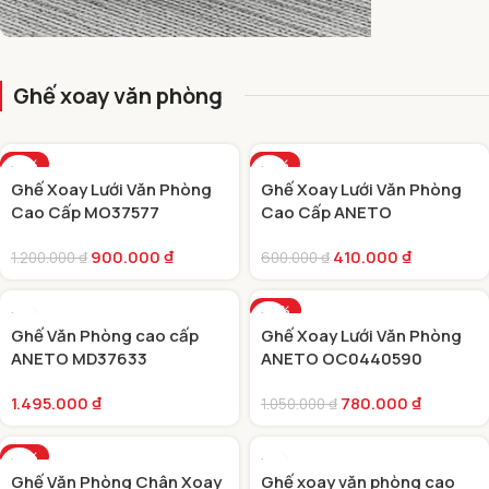
GHẾ XOAY
Ghế xoay văn phòng
VĂN PHÒNG
CAO CẤP
-25%
-32%
Ghế Xoay Lưới Văn Phòng
Ghế Xoay Lưới Văn Phòng
HOT
Cao Cấp MO37577
Cao Cấp ANETO
900.000
₫
410.000
₫
1.200.000
₫
600.000
₫
-26%
Ghế Văn Phòng cao cấp
Ghế Xoay Lưới Văn Phòng
ANETO MD37633
ANETO OC0440590
1.495.000
₫
780.000
₫
1.050.000
₫
-19%
Ghế Văn Phòng Chân Xoay
Ghế xoay văn phòng cao