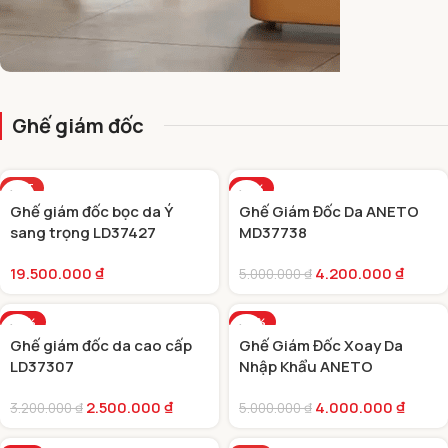
GHẾ GIÁM ĐỐC CAO CẤP
Ghế giám đốc
HOT
-16%
Ghế giám đốc bọc da Ý
Ghế Giám Đốc Da ANETO
HOT
sang trọng LD37427
MD37738
19.500.000
₫
4.200.000
₫
5.000.000
₫
-22%
-20%
Ghế giám đốc da cao cấp
Ghế Giám Đốc Xoay Da
HOT
HOT
LD37307
Nhập Khẩu ANETO
MD37740
2.500.000
₫
4.000.000
₫
3.200.000
₫
5.000.000
₫