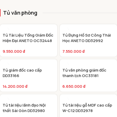
TỦ VĂN PHÒNG
Tủ văn phòng
Tủ Tài Liệu Tổng Giám Đốc
Tủ Đựng Hồ Sơ Công Thái
Hiện Đại ANETO OC32448
Học ANETO DD32992
9.550.000
₫
7.550.000
₫
Tủ giám đốc cao cấp
Tủ văn phòng giám đốc
DD33166
thanh lịch OC33181
14.200.000
₫
6.650.000
₫
Tủ tài liệu lãnh đạo Nội
Tủ tài liệu gỗ MDF cao cấp
thất Sài Gòn DD32980
W-C12 DD32978