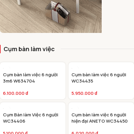
CỤM BÀN LÀM VIỆC NĂNG ĐỘNG
Cụm bàn làm việc
Cụm bàn làm việc 6 người
Cụm bàn làm việc 6 người
3m6 W634704
WC34435
6.100.000
₫
5.950.000
₫
Cụm Bàn làm Việc 6 người
Cụm bàn làm việc 6 người
WC34406
hiện đại ANETO WC34450
5.100.000
₫
6.020.000
₫