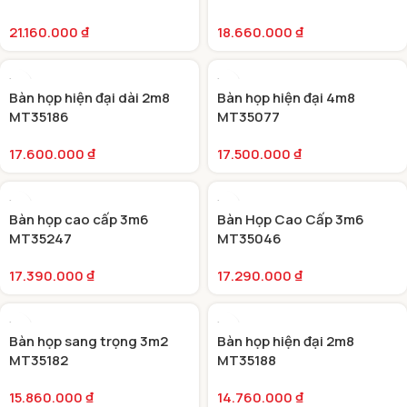
21.160.000
₫
18.660.000
₫
Bàn họp hiện đại dài 2m8
Bàn họp hiện đại 4m8
MT35186
MT35077
17.600.000
₫
17.500.000
₫
Bàn họp cao cấp 3m6
Bàn Họp Cao Cấp 3m6
MT35247
MT35046
17.390.000
₫
17.290.000
₫
Bàn họp sang trọng 3m2
Bàn họp hiện đại 2m8
MT35182
MT35188
15.860.000
₫
14.760.000
₫