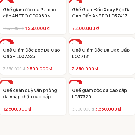
-19%
HOT
Ghế giám đốc da PU cao
Ghế Giám Đốc Xoay Bọc Da
HOT
cấp ANETO CD29604
Cao Cấp ANETO LD37417
1.250.000
₫
7.400.000
₫
1.550.000
₫
-25%
HOT
Ghế Giám Đốc Bọc Da Cao
Ghế Giám Đốc Da Cao Cấp
HOT
Cấp – LD37325
LO37181
2.500.000
₫
3.850.000
₫
3.350.000
₫
HOT
-12%
Ghế chân quỳ văn phòng
Ghế giám đốc da cao cấp
HOT
da nhập khẩu cao cấp
LD37320
KQ37034
12.500.000
₫
3.350.000
₫
3.800.000
₫