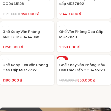
OC0445126
cấp MD37692
850.000
₫
2.440.000
₫
1.050.000
₫
Ghế Xoay Văn Phòng
Ghế Văn Phòng Cao Cấp
ANETO MO0444935
MO37630
1.250.000
₫
1.850.000
₫
-19%
Ghế Xoay Lưới Văn Phòng
Ghế Xoay Văn Phòng Màu
Cao Cấp MO37732
Đen Cao Cấp OC0445128
1.190.000
₫
850.000
₫
1.050.000
₫