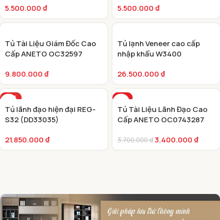
5.500.000
₫
5.500.000
₫
Tủ Tài Liệu Giám Đốc Cao
Tủ lạnh Veneer cao cấp
Cấp ANETO OC32597
nhập khẩu W3400
DD33049
9.800.000
₫
26.500.000
₫
HOT
-8%
Tủ lãnh đạo hiện đại REG-
Tủ Tài Liệu Lãnh Đạo Cao
S32 (DD33035)
Cấp ANETO OC0743287
21.850.000
₫
3.400.000
₫
3.700.000
₫