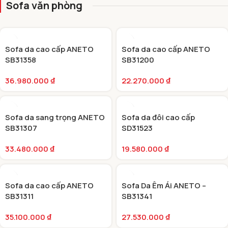
SOFA
Sofa văn phòng
VĂN PHÒNG
ẤN TƯỢNG
Sofa da cao cấp ANETO
Sofa da cao cấp ANETO
SB31358
SB31200
36.980.000
₫
22.270.000
₫
Sofa da sang trọng ANETO
Sofa da đôi cao cấp
SB31307
SD31523
33.480.000
₫
19.580.000
₫
Sofa da cao cấp ANETO
Sofa Da Êm Ái ANETO –
SB31311
SB31341
35.100.000
₫
27.530.000
₫