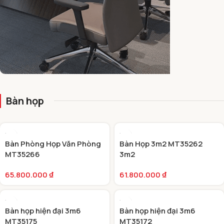
BÀN HỌP
Bàn họp
SANG TRỌNG
Bàn Phòng Họp Văn Phòng
Bàn Họp 3m2 MT35262
MT35266
3m2
65.800.000
₫
61.800.000
₫
Bàn họp hiện đại 3m6
Bàn họp hiện đại 3m6
MT35175
MT35172