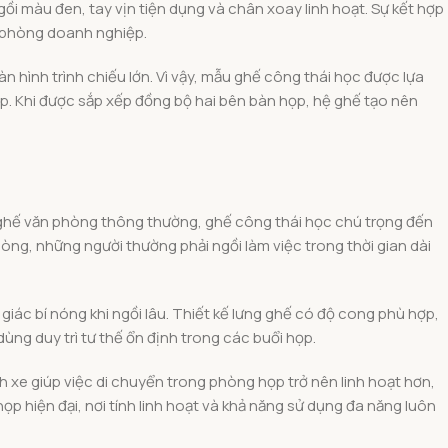
gồi màu đen, tay vịn tiện dụng và chân xoay linh hoạt. Sự kết hợp
n phòng doanh nghiệp.
hình trình chiếu lớn. Vì vậy, mẫu ghế công thái học được lựa
p. Khi được sắp xếp đồng bộ hai bên bàn họp, hệ ghế tạo nên
ẫu ghế văn phòng thông thường, ghế công thái học chú trọng đến
hòng, những người thường phải ngồi làm việc trong thời gian dài
ác bí nóng khi ngồi lâu. Thiết kế lưng ghế có độ cong phù hợp,
dùng duy trì tư thế ổn định trong các buổi họp.
h xe giúp việc di chuyển trong phòng họp trở nên linh hoạt hơn,
họp hiện đại, nơi tính linh hoạt và khả năng sử dụng đa năng luôn