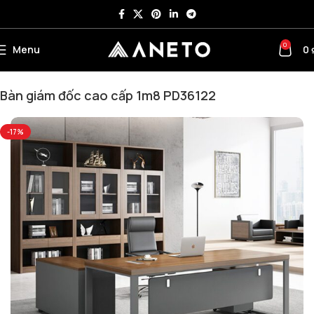
0
Menu
0
Trang chủ
Bàn Giám Đốc
Bàn Giám Đốc Chân Sắt
Bàn giám đốc cao cấp 1m8 PD36122
-17%