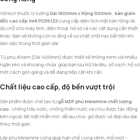
Với kích thước lý tưởng
Dài 1800mm x Rộng 900mm
,
bàn giám
đốc cao cấp 1m8 PD36122
cung cấp diện tích mặt bàn rộng rãi,
đủ chỗ cho máy tính, điện thoại, hồ sơ và các vật dụng cần thiết
khác. Bạn sẽ không còn lo lắng về sự chật chội hay bất tiện khi
làm việc trong thời gian dài.
Tủ phụ đi kèm (Dài 1400mm) được thiết kế thông minh với nhiều
ngăn kéo và khoang chứa, giúp bạn lưu trữ tài liệu, sổ sách, hồ sơ
một cách gọn gàng và dễ dàng tiếp cận khi cần.
Chất liệu cao cấp, độ bền vượt trội
Sản phẩm được chế tạo từ
gỗ MDF phủ Melamine chất lượng
cao
, chống trầy xước, chống thấm nước và chịu được tác động
bên ngoài. Bề mặt nhẵn mịn, dễ lau chùi, giữ được vẻ đẹp lâu dài
theo thời gian.
Lớp phủ Melamine cũng giúp hạn chế cong vênh, mối mọt –