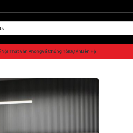
ế Nội Thất Văn Phòng
Về Chúng Tôi
Dự Án
Liên Hệ