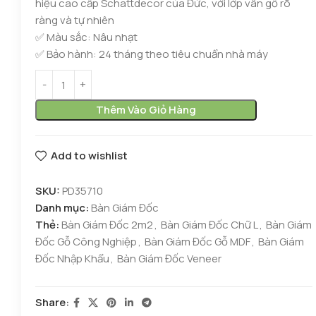
hiệu cao cấp Schattdecor của Đức, với lớp vân gỗ rõ
ràng và tự nhiên
✅ Màu sắc: Nâu nhạt
✅ Bảo hành: 24 tháng theo tiêu chuẩn nhà máy
Thêm Vào Giỏ Hàng
Add to wishlist
SKU:
PD35710
Danh mục:
Bàn Giám Đốc
Thẻ:
Bàn Giám Đốc 2m2
,
Bàn Giám Đốc Chữ L
,
Bàn Giám
Đốc Gỗ Công Nghiệp
,
Bàn Giám Đốc Gỗ MDF
,
Bàn Giám
Đốc Nhập Khẩu
,
Bàn Giám Đốc Veneer
Share: