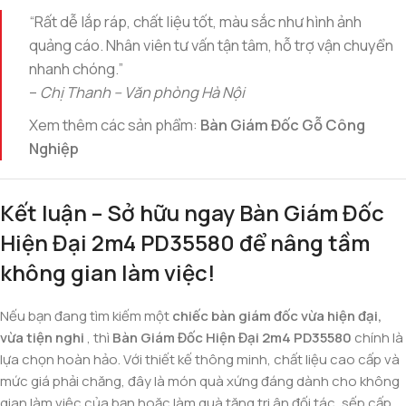
“Rất dễ lắp ráp, chất liệu tốt, màu sắc như hình ảnh
quảng cáo. Nhân viên tư vấn tận tâm, hỗ trợ vận chuyển
nhanh chóng.”
–
Chị Thanh – Văn phòng Hà Nội
Xem thêm các sản phẩm:
Bàn Giám Đốc Gỗ Công
Nghiệp
Kết luận – Sở hữu ngay Bàn Giám Đốc
Hiện Đại 2m4 PD35580 để nâng tầm
không gian làm việc!
Nếu bạn đang tìm kiếm một
chiếc bàn giám đốc vừa hiện đại,
vừa tiện nghi
, thì
Bàn Giám Đốc Hiện Đại 2m4 PD35580
chính là
lựa chọn hoàn hảo. Với thiết kế thông minh, chất liệu cao cấp và
mức giá phải chăng, đây là món quà xứng đáng dành cho không
gian làm việc của bạn hoặc làm quà tặng tri ân đối tác, sếp cấp