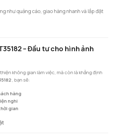
úng như quảng cáo, giao hàng nhanh và lắp đặt
35182 – Đầu tư cho hình ảnh
 thiện không gian làm việc, mà còn là khẳng định
35182
, bạn sẽ:
khách hàng
iện nghi
thời gian
ật