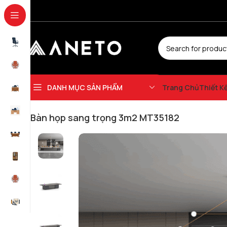
DANH MỤC SẢN PHẨM
Trang Chủ
Thiết K
Trang chủ
Bàn Họp Văn Phòng
Bàn họp sang trọng 3m2 MT35182
Bàn họp sang trọng 3m2 MT35182