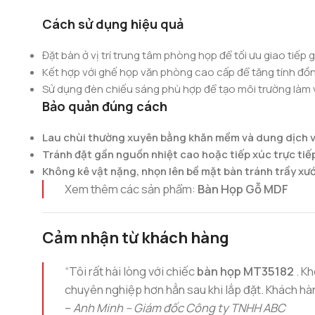
Cách sử dụng hiệu quả
Đặt bàn ở vị trí trung tâm phòng họp để tối ưu giao tiếp 
Kết hợp với ghế họp văn phòng cao cấp để tăng tính đồn
Sử dụng đèn chiếu sáng phù hợp để tạo môi trường làm v
Bảo quản đúng cách
Lau chùi thường xuyên bằng khăn mềm và dung dịch v
Tránh đặt gần nguồn nhiệt cao hoặc tiếp xúc trực tiếp
Không kê vật nặng, nhọn lên bề mặt bàn tránh trầy xư
Xem thêm các sản phẩm:
Bàn Họp Gỗ MDF
Cảm nhận từ khách hàng
“Tôi rất hài lòng với chiếc
bàn họp MT35182
. K
chuyên nghiệp hơn hẳn sau khi lắp đặt. Khách hà
–
Anh Minh – Giám đốc Công ty TNHH ABC