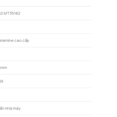
m2 MT35182
elamine cao cấp
0 mm
ời
uẩn nhà máy