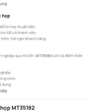
dụng
c họp
hiết bị họp thuận tiện.
ho tất cả thành viên.
trình, hội nghị khách hàng…
h nghiệp quy mô lớn,
MT35182
luôn là điểm nhấn
nghiệp
hông minh
sử dụng
hiệp
 họp MT35182