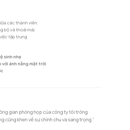
giữa các thành viên.
g bộ và thoải mái.
iệc tập trung.
ệ sinh nhẹ
 với ánh nắng mặt trời
ớc
hông gian phòng họp của công ty tôi trông
ng cũng khen về sự chỉnh chu và sang trọng.”