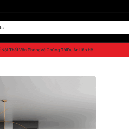
ế Nội Thất Văn Phòng
Về Chúng Tôi
Dự Án
Liên Hệ