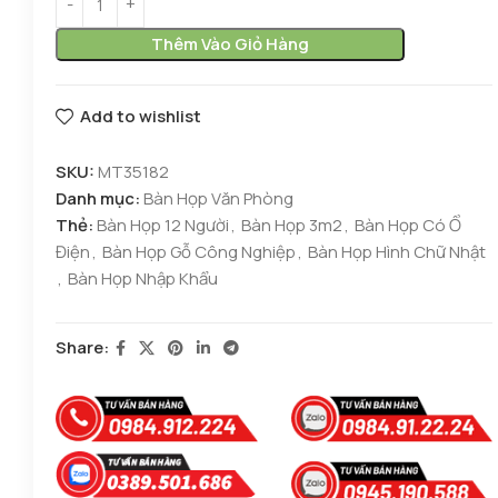
Thêm Vào Giỏ Hàng
Add to wishlist
SKU:
MT35182
Danh mục:
Bàn Họp Văn Phòng
Thẻ:
Bàn Họp 12 Người
,
Bàn Họp 3m2
,
Bàn Họp Có Ổ
Điện
,
Bàn Họp Gỗ Công Nghiệp
,
Bàn Họp Hình Chữ Nhật
,
Bàn Họp Nhập Khẩu
Share: