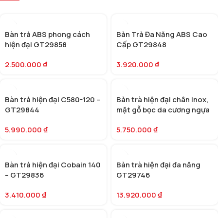
Bàn trà ABS phong cách
Bàn Trà Đa Năng ABS Cao
hiện đại GT29858
Cấp GT29848
2.500.000
₫
3.920.000
₫
Bàn trà hiện đại C580-120 –
Bàn trà hiện đại chân Inox,
GT29844
mặt gỗ bọc da cương ngựa
(SKU: GT29758)
5.990.000
₫
5.750.000
₫
Bàn trà hiện đại Cobain 140
Bàn trà hiện đại đa năng
– GT29836
GT29746
3.410.000
₫
13.920.000
₫