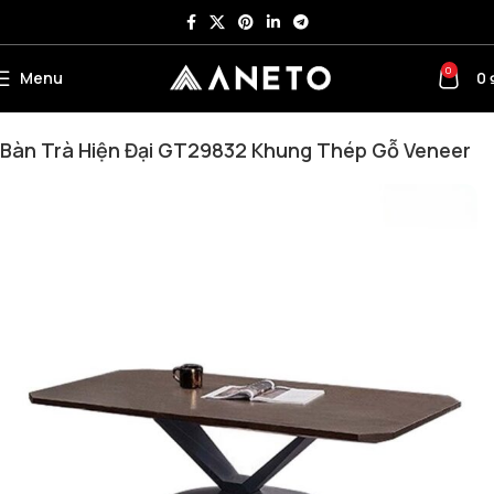
0
Menu
0
Trang chủ
Bàn ghế cafe – Ghế bar - Bàn trà
Bàn Kính - Bàn Trà
Bàn Trà Hiện Đại GT29832 Khung Thép Gỗ Veneer