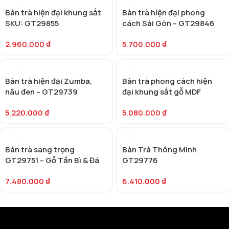
Bàn trà hiện đại khung sắt
Bàn trà hiện đại phong
SKU: GT29855
cách Sài Gòn – GT29846
2.960.000
₫
5.700.000
₫
Bàn trà hiện đại Zumba,
Bàn trà phong cách hiện
nâu đen – GT29739
đại khung sắt gỗ MDF
GT29864
5.220.000
₫
5.080.000
₫
Bàn trà sang trọng
Bàn Trà Thông Minh
GT29751 – Gỗ Tần Bì & Đá
GT29776
cẩm thạch
7.480.000
₫
6.410.000
₫