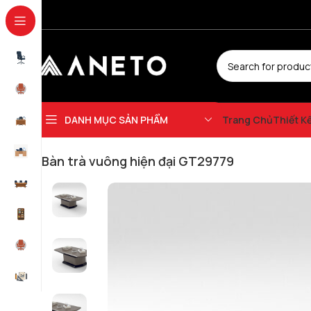
DANH MỤC SẢN PHẨM
Trang Chủ
Thiết K
Trang chủ
Bàn ghế cafe – Ghế bar - Bàn trà
Bàn Kính - Bàn Trà
Bàn trà
Bàn trà vuông hiện đại GT29779