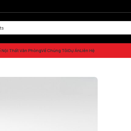
ế Nội Thất Văn Phòng
Về Chúng Tôi
Dự Án
Liên Hệ
 vuông hiện đại GT29779