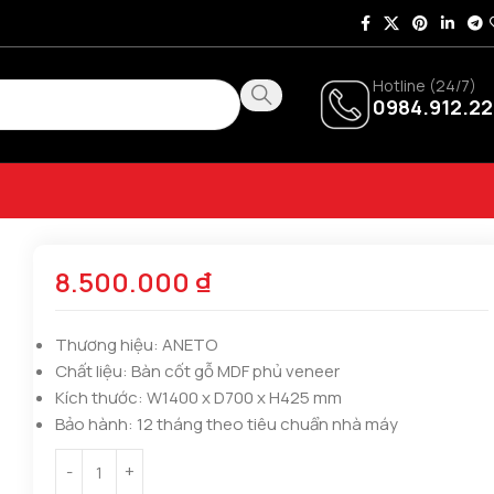
Hotline (24/7)
0984.912.22
8.500.000
₫
Thương hiệu:
ANETO
Chất liệu:
Bàn cốt gỗ MDF phủ veneer
Kích thước:
W1400 x D700 x H425 mm
Bảo hành:
12 tháng theo tiêu chuẩn nhà máy