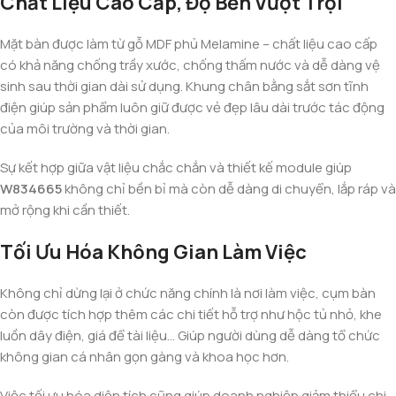
Chất Liệu Cao Cấp, Độ Bền Vượt Trội
Mặt bàn được làm từ gỗ MDF phủ Melamine – chất liệu cao cấp
có khả năng chống trầy xước, chống thấm nước và dễ dàng vệ
sinh sau thời gian dài sử dụng. Khung chân bằng sắt sơn tĩnh
điện giúp sản phẩm luôn giữ được vẻ đẹp lâu dài trước tác động
của môi trường và thời gian.
Sự kết hợp giữa vật liệu chắc chắn và thiết kế module giúp
W834665
không chỉ bền bỉ mà còn dễ dàng di chuyển, lắp ráp và
mở rộng khi cần thiết.
Tối Ưu Hóa Không Gian Làm Việc
Không chỉ dừng lại ở chức năng chính là nơi làm việc, cụm bàn
còn được tích hợp thêm các chi tiết hỗ trợ như hộc tủ nhỏ, khe
luồn dây điện, giá để tài liệu… Giúp người dùng dễ dàng tổ chức
không gian cá nhân gọn gàng và khoa học hơn.
Việc tối ưu hóa diện tích cũng giúp doanh nghiệp giảm thiểu chi