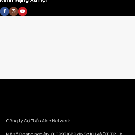
Công ty Cổ Phần Alan Network
Mã số Doanh nghiệp: 0109931889 do Sở KH và ĐT TP Hà