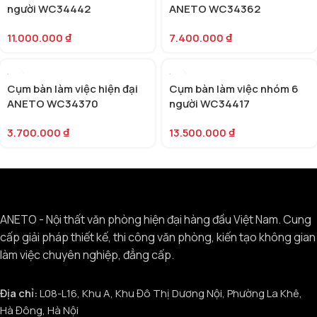
người WC34442
ANETO WC34362
11.000.000
₫
7.400.000
₫
Cụm bàn làm việc hiện đại
Cụm bàn làm việc nhóm 6
ANETO WC34370
người WC34417
3.700.000
₫
13.500.000
₫
ANETO - Nội thất văn phòng hiện đại hàng đầu Việt Nam. Cung
cấp giải pháp thiết kế, thi công văn phòng, kiến tạo không gian
làm việc chuyên nghiệp, đẳng cấp.
Địa chỉ:
L08-L16, Khu A, Khu Đô Thị Dương Nội, Phường La Khê,
Hà Đông, Hà Nội