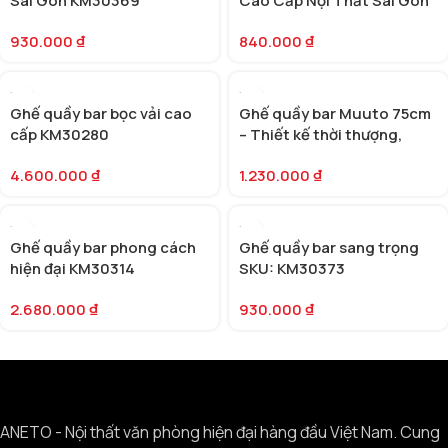
Sài Gòn KM30369
Cao Cấp Nội Thất Sài Gòn
KM30351
930.000
₫
840.000
₫
Ghế quầy bar bọc vải cao
Ghế quầy bar Muuto 75cm
cấp KM30280
– Thiết kế thời thượng,
thoải mái tối ưu [KM30346]
4.600.000
₫
1.230.000
₫
Ghế quầy bar phong cách
Ghế quầy bar sang trọng
hiện đại KM30314
SKU: KM30373
2.680.000
₫
930.000
₫
ANETO - Nội thất văn phòng hiện đại hàng đầu Việt Nam. Cung