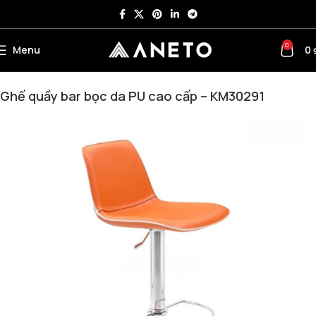
0
Menu
0
Trang chủ
KHUYẾN MÃI
Ghế quầy bar bọc da PU cao cấp – KM30291