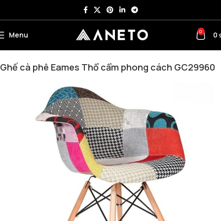
0
Menu
0
Trang chủ
Bàn ghế cafe – Ghế bar - Bàn trà
Ghế cafe
Ghế cà phê Eames Thổ cẩm phong cách GC29960