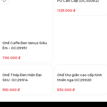
PU Cao Cấp (GC30062)
1.125.000
₫
Ghế Caffe Đen Venus Siêu
Êm – GC29951
790.000
₫
Ghế Thép Đen Hiện Đại
Ghế thư giãn cao cấp hình
SKU: GC29914
thiên nga GC29920
550.000
₫
530.000
₫