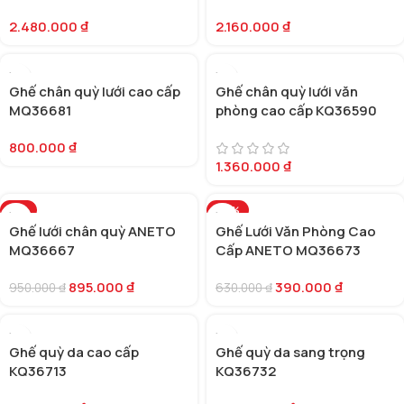
2.480.000
₫
2.160.000
₫
Ghế chân quỳ lưới cao cấp
Ghế chân quỳ lưới văn
MQ36681
phòng cao cấp KQ36590
800.000
₫
1.360.000
₫
-6%
-38%
Ghế lưới chân quỳ ANETO
Ghế Lưới Văn Phòng Cao
MQ36667
Cấp ANETO MQ36673
895.000
₫
390.000
₫
950.000
₫
630.000
₫
Ghế quỳ da cao cấp
Ghế quỳ da sang trọng
KQ36713
KQ36732