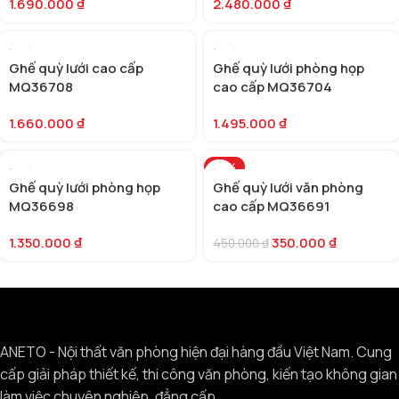
1.690.000
₫
2.480.000
₫
Ghế quỳ lưới cao cấp
Ghế quỳ lưới phòng họp
MQ36708
cao cấp MQ36704
1.660.000
₫
1.495.000
₫
-22%
Ghế quỳ lưới phòng họp
Ghế quỳ lưới văn phòng
MQ36698
cao cấp MQ36691
1.350.000
₫
350.000
₫
450.000
₫
ANETO - Nội thất văn phòng hiện đại hàng đầu Việt Nam. Cung
cấp giải pháp thiết kế, thi công văn phòng, kiến tạo không gian
làm việc chuyên nghiệp, đẳng cấp.