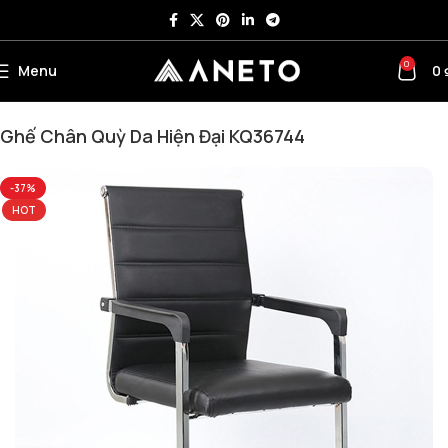
0
Menu
0
Trang chủ
Ghế Văn Phòng
Ghế Chân Quỳ
Ghế Chân Quỳ Da
Ghế Chân Quỳ Da Hiện Đại KQ36744
-37%
HOT