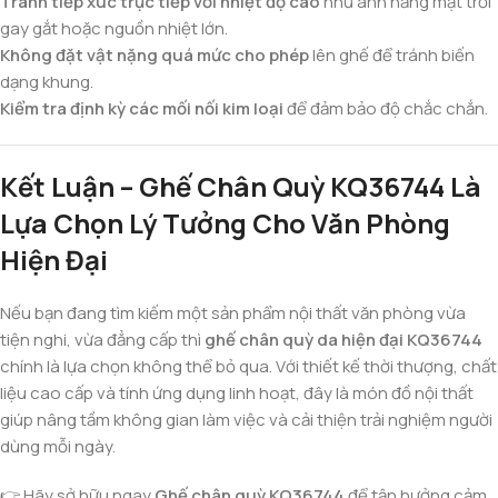
Tránh tiếp xúc trực tiếp với nhiệt độ cao
như ánh nắng mặt trời
gay gắt hoặc nguồn nhiệt lớn.
Không đặt vật nặng quá mức cho phép
lên ghế để tránh biến
dạng khung.
Kiểm tra định kỳ các mối nối kim loại
để đảm bảo độ chắc chắn.
Kết Luận – Ghế Chân Quỳ KQ36744 Là
Lựa Chọn Lý Tưởng Cho Văn Phòng
Hiện Đại
Nếu bạn đang tìm kiếm một sản phẩm nội thất văn phòng vừa
tiện nghi, vừa đẳng cấp thì
ghế chân quỳ da hiện đại KQ36744
chính là lựa chọn không thể bỏ qua. Với thiết kế thời thượng, chất
liệu cao cấp và tính ứng dụng linh hoạt, đây là món đồ nội thất
giúp nâng tầm không gian làm việc và cải thiện trải nghiệm người
dùng mỗi ngày.
👉 Hãy sở hữu ngay
Ghế chân quỳ KQ36744
để tận hưởng cảm