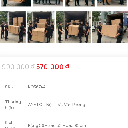
900.000
₫
570.000
₫
SKU
KQ36744
Thương
ANETO – Nội Thất Văn Phòng
hiệu
Kích
Rộng 56 – sâu 52 – cao 92cm