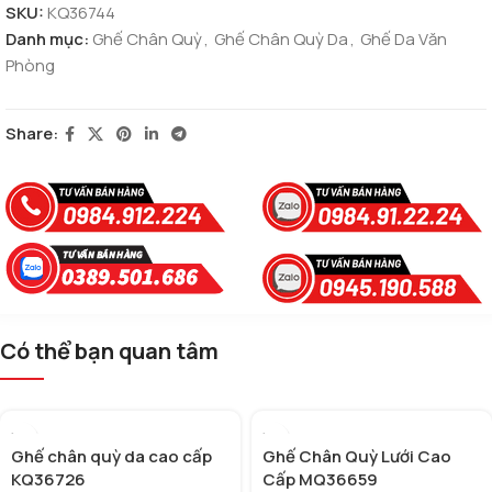
SKU:
KQ36744
Danh mục:
Ghế Chân Quỳ
,
Ghế Chân Quỳ Da
,
Ghế Da Văn
Phòng
Share:
Có thể bạn quan tâm
Ghế chân quỳ da cao cấp
Ghế Chân Quỳ Lưới Cao
KQ36726
Cấp MQ36659