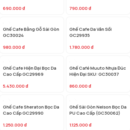
GC30032
690.000
₫
790.000
₫
Ghế Cafe Bằng Gỗ Sài Gòn
Ghế Cafe Da Vân Sồi
GC30024
GC29935
980.000
₫
1.780.000
₫
Ghế Cafe Hiện Đại Bọc Da
Ghế Café Muuto Nhựa Đúc
Cao Cấp GC29969
Hiện Đại SKU: GC30037
5.430.000
₫
860.000
₫
Ghế Cafe Sheraton Bọc Da
Ghế Sài Gòn Nelson Bọc Da
Cao Cấp GC29990
PU Cao Cấp (GC30062)
1.250.000
₫
1.125.000
₫