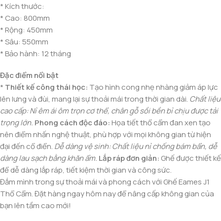
* Kích thước:
* Cao: 800mm
* Rộng: 450mm
* Sâu: 550mm
* Bảo hành: 12 tháng
Đặc điểm nổi bật
*
Thiết kế công thái học:
Tạo hình cong nhẹ nhàng giảm áp lực
lên lưng và đùi, mang lại sự thoải mái trong thời gian dài.
Chất liệu
cao cấp:
Nỉ êm ái ôm trọn cơ thể, chân gỗ sồi bền bỉ chịu được tải
trọng lớn.
Phong cách độc đáo:
Họa tiết thổ cẩm đan xen tạo
nên điểm nhấn nghệ thuật, phù hợp với mọi không gian từ hiện
đại đến cổ điển.
Dễ dàng vệ sinh:
Chất liệu nỉ chống bám bẩn, dễ
dàng lau sạch bằng khăn ẩm.
Lắp ráp đơn giản:
Ghế được thiết kế
để dễ dàng lắp ráp, tiết kiệm thời gian và công sức.
Đắm mình trong sự thoải mái và phong cách với Ghế Eames J1
Thổ Cẩm. Đặt hàng ngay hôm nay để nâng cấp không gian của
bạn lên tầm cao mới!