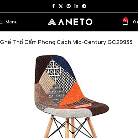
0
Menu
0
Trang chủ
Bàn ghế cafe – Ghế bar - Bàn trà
Ghế cafe
Ghế Thổ Cẩm Phong Cách Mid-Century GC29933