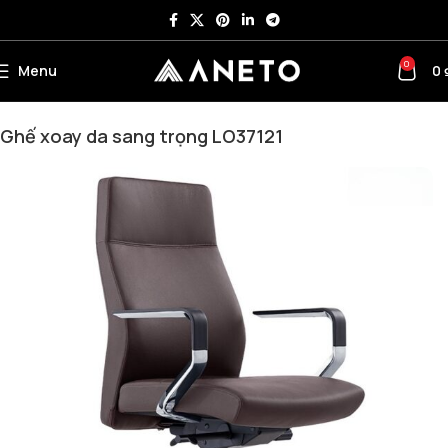
0
Menu
0
Trang chủ
Ghế Văn Phòng
Ghế Xoay
Ghế Xoay Da
Ghế xoay da sang trọng LO37121