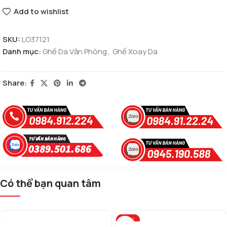
Add to wishlist
SKU:
LO37121
Danh mục:
Ghế Da Văn Phòng
,
Ghế Xoay Da
Share:
Có thể bạn quan tâm
-30%