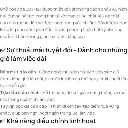
Ghế xoay da LO37121 được thiết kế với phong cách châu Âu hiện
đại, đường nét bo cong tinh tế kết hợp cùng chất liệu da thật
cao cấp mang đến vẻ đẹp sang trọng và lịch lãm. Đây là lựa chọn
lý tưởng cho các giám đốc, trưởng phòng hoặc bất kỳ ai mong
muốn sở hữu không gian làm việc đẳng cấp.
✅
Sự thoải mái tuyệt đối – Dành cho những
giờ làm việc dài
Đệm mút dày dặn
: Công nghệ mút đàn hồi tiên tiến giúp giữ
form dáng ghế lâu dài, giảm áp lực lên cơ thể ngay cả khi ngồi liên
tục nhiều giờ.
Tựa đầu điều chỉnh
: Hỗ trợ nâng đỡ cổ, giảm căng thẳng và mệt
mỏi trong quá trình làm việc.
Tay vịn bọc da cao cấp
: Thiết kế ôm tay, tạo điểm tựa vững
chắc, giúp bạn nghỉ ngơi ngắn trong lúc làm việc.
✅
Khả năng điều chỉnh linh hoạt