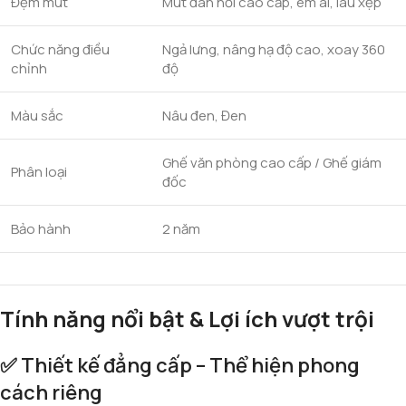
Đệm mút
Mút đàn hồi cao cấp, êm ái, lâu xẹp
Chức năng điều
Ngả lưng, nâng hạ độ cao, xoay 360
chỉnh
độ
Màu sắc
Nâu đen, Đen
Ghế văn phòng cao cấp / Ghế giám
Phân loại
đốc
Bảo hành
2 năm
Tính năng nổi bật & Lợi ích vượt trội
✅
Thiết kế đẳng cấp – Thể hiện phong
cách riêng