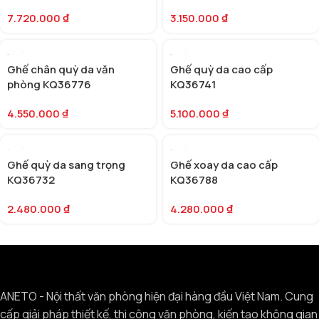
7.720.000
₫
3.150.000
₫
Ghế chân quỳ da văn
Ghế quỳ da cao cấp
phòng KQ36776
KQ36741
4.550.000
₫
5.100.000
₫
Ghế quỳ da sang trọng
Ghế xoay da cao cấp
KQ36732
KQ36788
2.480.000
₫
4.280.000
₫
ANETO - Nội thất văn phòng hiện đại hàng đầu Việt Nam. Cung
cấp giải pháp thiết kế, thi công văn phòng, kiến tạo không gian