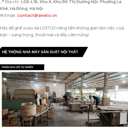
📍 Địa chỉ:
L08-L16, Khu A, Khu Đô Thị Dương Nội, Phường La
Khê, Hà Đông, Hà Nội
✉ Email:
contact@aneto.vn
Hãy để ghế xoay da LO37121 nâng tầm không gian làm việc của
bạn – sang trọng, thoải mái và đầy cảm hứng!