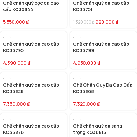
Ghế chân quỳ bọc da cao
Ghế chân quỳ da cao cấp
HOT
cấp KQ36844
KQ36751
5.550.000
₫
920.000
₫
1.320.000
₫
Ghế chân quỳ da cao cấp
Ghế chân quỳ da cao cấp
KQ36795
KQ36799
4.390.000
₫
4.950.000
₫
Ghế chân quỳ da cao cấp
Ghế Chân Quỳ Da Cao Cấp
KQ36828
KQ36868
7.330.000
₫
7.320.000
₫
Ghế chân quỳ da cao cấp
Ghế chân quỳ da sang
KQ36876
trọng KQ36815