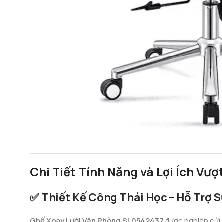
Chi Tiết Tính Năng và Lợi Ích Vượt
✅ Thiết Kế Công Thái Học – Hỗ Trợ 
Ghế Xoay Lưới Văn Phòng SL0542437
được nghiên cứu 