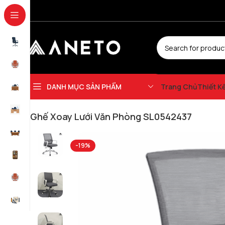
DANH MỤC SẢN PHẨM
Trang Chủ
Thiết K
Trang chủ
Ghế Văn Phòng
Ghế Xoay
Ghế Xoay Lưới
Ghế Xoay Lưới Vă
Ghế Xoay Lưới Văn Phòng SL0542437
-19%