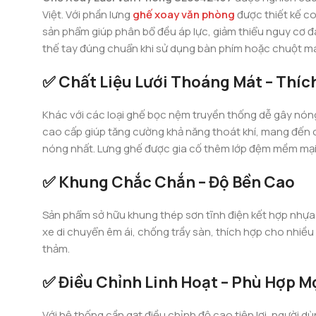
Việt. Với phần lưng
ghế xoay văn phòng
được thiết kế c
sản phẩm giúp phân bổ đều áp lực, giảm thiểu nguy cơ đau 
thế tay đúng chuẩn khi sử dụng bàn phím hoặc chuột má
✅ Chất Liệu Lưới Thoáng Mát – Thích
Khác với các loại ghế bọc nệm truyền thống dễ gây nón
cao cấp giúp tăng cường khả năng thoát khí, mang đến
nóng nhất. Lưng ghế được gia cố thêm lớp đệm mềm mại ở
✅ Khung Chắc Chắn – Độ Bền Cao
Sản phẩm sở hữu khung thép sơn tĩnh điện kết hợp nhựa 
xe di chuyển êm ái, chống trầy sàn, thích hợp cho nhiề
thảm.
✅ Điều Chỉnh Linh Hoạt – Phù Hợp M
Với hệ thống cần gạt điều chỉnh độ cao tiện lợi, người 