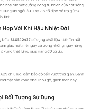
ong nhẹ ôm sát đường cong tự nhiên của cột sống,
lưng khi ngồi lâu. Tay vịn cố định hỗ trợ giữ tư
y tính.
 Hợp Với Khí Hậu Nhiệt Đới
g bức,
SL0542437
sử dụng chất liệu lưới đàn hồi
 cảm giác mát mẻ ngay cả trong những ngày nắng
 vùng thắt lưng, giúp nâng đỡ tối ưu.
ABS chịu lực, đảm bảo độ bền vượt thời gian. Bánh
u loại mặt sàn khác nhau như gỗ, gạch men hay
ọi Đối Tượng Sử Dụng
dùng có thể dễ dàng thay đổi chiều cao ghế sao cho