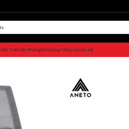
ế Nội Thất Văn Phòng
Về Chúng Tôi
Dự Án
Liên Hệ
n Phòng SL0542437