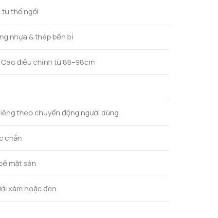
 tư thế ngồi
ung nhựa & thép bền bỉ
 Cao điều chỉnh từ 88–98cm
ghiêng theo chuyển động người dùng
ắc chắn
 bề mặt sàn
ưới xám hoặc đen