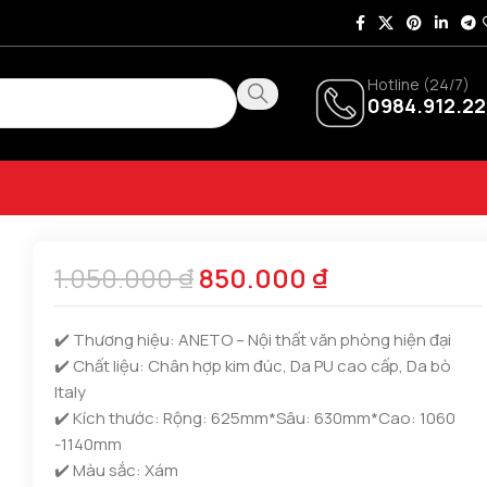
Hotline (24/7)
0984.912.22
1.050.000
₫
850.000
₫
✔️ Thương hiệu: ANETO – Nội thất văn phòng hiện đại
✔️ Chất liệu:
Chân hợp kim đúc, Da PU cao cấp, Da bò
Italy
✔️ Kích thước:
Rộng: 625mm*Sâu: 630mm*Cao: 1060
-1140mm
✔️ Màu sắc: Xám