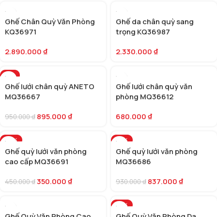
Ghế Chân Quỳ Văn Phòng
Ghế da chân quỳ sang
KQ36971
trọng KQ36987
2.890.000
₫
2.330.000
₫
-6%
Ghế lưới chân quỳ ANETO
Ghế lưới chân quỳ văn
MQ36667
phòng MQ36612
895.000
₫
680.000
₫
950.000
₫
-22%
-10%
Ghế quỳ lưới văn phòng
Ghế quỳ lưới văn phòng
cao cấp MQ36691
MQ36686
350.000
₫
837.000
₫
450.000
₫
930.000
₫
-25%
Ghế Quỳ Văn Phòng Cao
Ghế Quỳ Văn Phòng Da