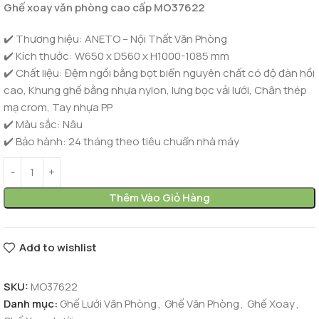
Ghế xoay văn phòng cao cấp MO37622
✔️ Thương hiệu: ANETO – Nội Thất Văn Phòng
✔️ Kích thước:
W650 x D560 x H1000-1085 mm
✔️ Chất liệu:
Đệm ngồi bằng bọt biển nguyên chất có độ đàn hồi
cao, Khung ghế bằng nhựa nylon, lưng bọc vải lưới, Chân thép
mạ crom, Tay nhựa PP
✔️ Màu sắc: Nâu
✔️ Bảo hành: 24 tháng theo tiêu chuẩn nhà máy
Thêm Vào Giỏ Hàng
Add to wishlist
SKU:
MO37622
Danh mục:
Ghế Lưới Văn Phòng
,
Ghế Văn Phòng
,
Ghế Xoay
,