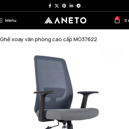
0
Menu
0
Trang chủ
Ghế Văn Phòng
Ghế Xoay
Ghế Xoay Lưới
Ghế xoay văn phòng cao cấp MO37622