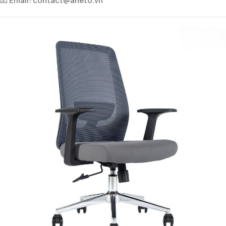
📧
Email:
contact@aneto.vn