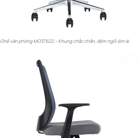
Ghế văn phòng MO37622 – Khung chắc chắn, đệm ngồi êm ái