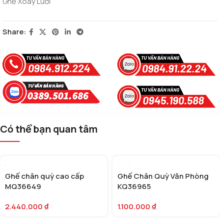
Ghế Xoay Lưới
Share:
Có thể bạn quan tâm
Ghế chân quỳ cao cấp
Ghế Chân Quỳ Văn Phòng
MQ36649
KQ36965
2.440.000
₫
1.100.000
₫