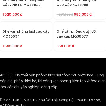
Cấp ANETO MQ36620
Cao Cấp KQ36755
1.620.000
₫
980.000
₫
1.300.000
₫
Ghế văn phòng lưới cao cấp
Ghế văn phòng quỳ lưới
MQ36634
cao cấp MQ36677
1.680.000
₫
560.000
₫
ANETO - Nội thất văn phòng hiện đại hàng đầu Việt Nam. Cung
cấp giải pháp thiết kế, thi công văn phòng, kiến tạo không gian
làm việc chuyên nghiệp, đẳng cấp.
Địa chỉ:
L08-L16, Khu A, Khu Đô Thị Dương Nội, Phường La Khê,
Hà Đông, Hà Nội