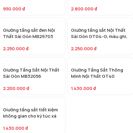
950.000
₫
2.800.000
₫
Giường tầng sắt đen Nội
Giường tầng sắt Nội Thất
Thất Sài Gòn MB29703
Sài Gòn GT04-G, màu ghi,
MB29701
2.250.000
₫
2.250.000
₫
Giường Tầng Sắt Nội Thất
Giường Tầng Sắt Thông
Sài Gòn MB32056
Minh Nội Thất GT40
MB29697
2.200.000
₫
1.430.000
₫
Giường tầng sắt tiết kiệm
không gian cho ký túc xá
MB29695
1.430.000
₫