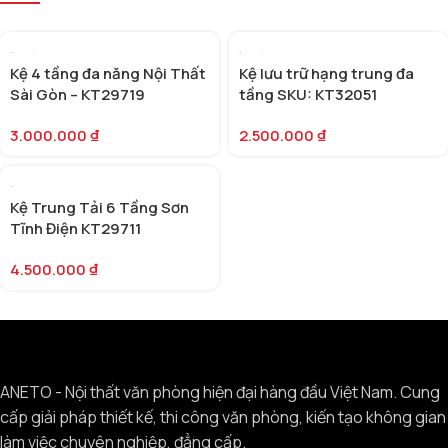
Kệ 4 tầng đa năng Nội Thất
Kệ lưu trữ hạng trung đa
Sài Gòn – KT29719
tầng SKU: KT32051
3.000.000
₫
2.500.000
₫
Kệ Trung Tải 6 Tầng Sơn
Tĩnh Điện KT29711
4.500.000
₫
ANETO - Nội thất văn phòng hiện đại hàng đầu Việt Nam. Cung
cấp giải pháp thiết kế, thi công văn phòng, kiến tạo không gian
làm việc chuyên nghiệp, đẳng cấp.