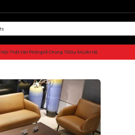
ế Nội Thất Văn Phòng
Về Chúng Tôi
Dự Án
Liên Hệ