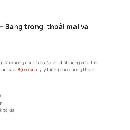
 Sang trọng, thoải mái và
iữa phong cách hiện đại và chất lượng vượt trội,
gian nào.
Bộ sofa
này lý tưởng cho phòng khách,
ế
nh
i tối đa