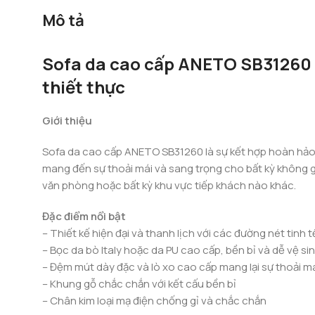
Mô tả
Sofa da cao cấp ANETO SB31260 –
thiết thực
Giới thiệu
Sofa da cao cấp ANETO SB31260 là sự kết hợp hoàn hảo g
mang đến sự thoải mái và sang trọng cho bất kỳ không 
văn phòng hoặc bất kỳ khu vực tiếp khách nào khác.
Đặc điểm nổi bật
– Thiết kế hiện đại và thanh lịch với các đường nét tinh t
– Bọc da bò Italy hoặc da PU cao cấp, bền bỉ và dễ vệ si
– Đệm mút dày đặc và lò xo cao cấp mang lại sự thoải má
– Khung gỗ chắc chắn với kết cấu bền bỉ
– Chân kim loại mạ điện chống gỉ và chắc chắn