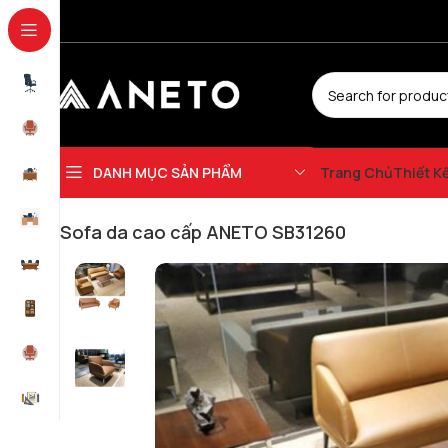
DANH MỤC SẢN PHẨM
Trang Chủ
Thiết K
Trang chủ
Sofa Văn Phòng
Sofa bộ
Sofa da cao cấp ANETO SB31260
Sofa da cao cấp ANETO SB31260