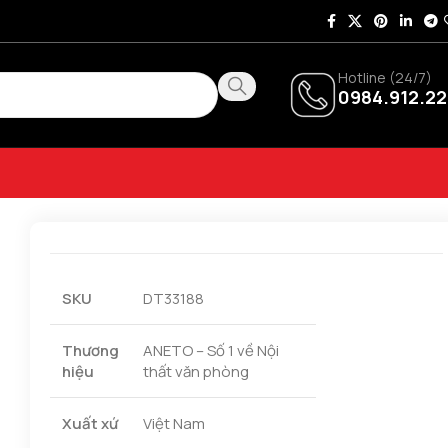
Hotline (24/7)
0984.912.22
SKU
DT33188
Thương
ANETO – Số 1 về Nội
hiệu
thất văn phòng
Xuất xứ
Việt Nam