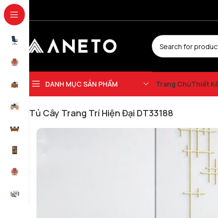
DANH MỤC SẢN PHẨM
Trang Chủ
Thiết K
Trang chủ
Tủ Văn Phòng
Tủ Cây Trang Trí
Tủ Cây Trang Trí Hiện Đại 
Tủ Cây Trang Trí Hiện Đại DT33188