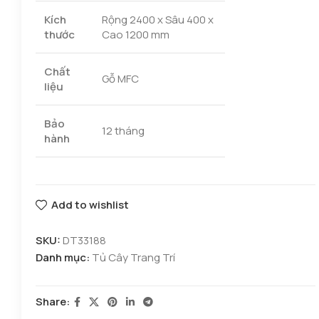
Kích
Rộng 2400 x Sâu 400 x
thước
Cao 1200 mm
Chất
Gỗ MFC
liệu
Bảo
12 tháng
hành
Add to wishlist
SKU:
DT33188
Danh mục:
Tủ Cây Trang Trí
Share: