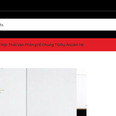
ế Nội Thất Văn Phòng
Về Chúng Tôi
Dự Án
Liên Hệ
DT33188