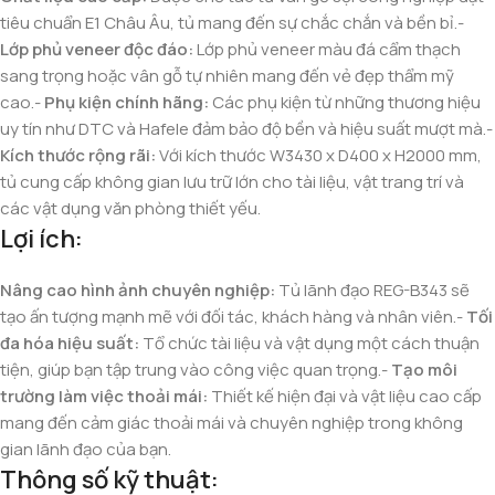
tiêu chuẩn E1 Châu Âu, tủ mang đến sự chắc chắn và bền bỉ.-
Lớp phủ veneer độc đáo:
Lớp phủ veneer màu đá cẩm thạch
sang trọng hoặc vân gỗ tự nhiên mang đến vẻ đẹp thẩm mỹ
cao.-
Phụ kiện chính hãng:
Các phụ kiện từ những thương hiệu
uy tín như DTC và Hafele đảm bảo độ bền và hiệu suất mượt mà.-
Kích thước rộng rãi:
Với kích thước W3430 x D400 x H2000 mm,
tủ cung cấp không gian lưu trữ lớn cho tài liệu, vật trang trí và
các vật dụng văn phòng thiết yếu.
Lợi ích:
Nâng cao hình ảnh chuyên nghiệp:
Tủ lãnh đạo REG-B343 sẽ
tạo ấn tượng mạnh mẽ với đối tác, khách hàng và nhân viên.-
Tối
đa hóa hiệu suất:
Tổ chức tài liệu và vật dụng một cách thuận
tiện, giúp bạn tập trung vào công việc quan trọng.-
Tạo môi
trường làm việc thoải mái:
Thiết kế hiện đại và vật liệu cao cấp
mang đến cảm giác thoải mái và chuyên nghiệp trong không
gian lãnh đạo của bạn.
Thông số kỹ thuật: