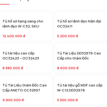
Tủ hồ sơ hạng sang cho
Tủ hồ sơ lãnh đạo hiện đại
lãnh đạo W-C32, SKU:
OC32411
DD32972
12.400.000
₫
5.200.000
₫
Tủ tài liệu cao cấp
Tủ Tài Liệu DD32976 Cao
OC32423 – OC32423
Cấp cho Giám Đốc
8.580.000
₫
8.600.000
₫
Tủ Tài Liệu Giám Đốc Cao
Tủ tài liệu gỗ MDF cao cấp
Cấp ANETO OC32597
W-C12 DD32978
9.800.000
₫
5.500.000
₫