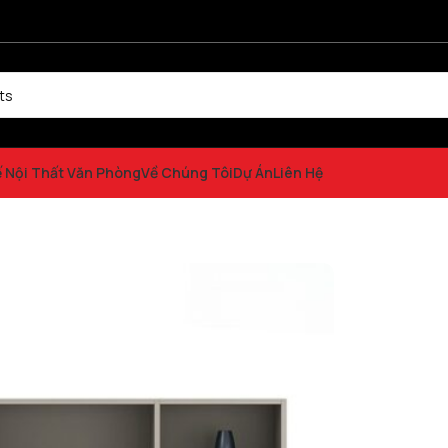
ế Nội Thất Văn Phòng
Về Chúng Tôi
Dự Án
Liên Hệ
33123