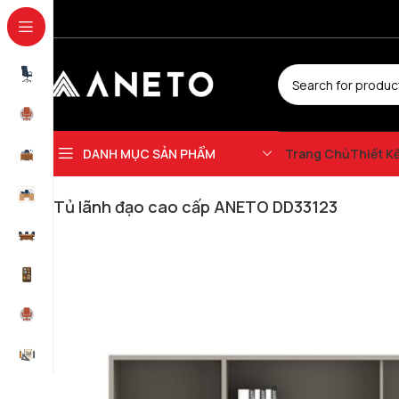
DANH MỤC SẢN PHẨM
Trang Chủ
Thiết K
Trang chủ
Tủ Văn Phòng
Tủ Giám Đốc
Tủ lãnh đạo cao cấp ANETO DD
Tủ lãnh đạo cao cấp ANETO DD33123