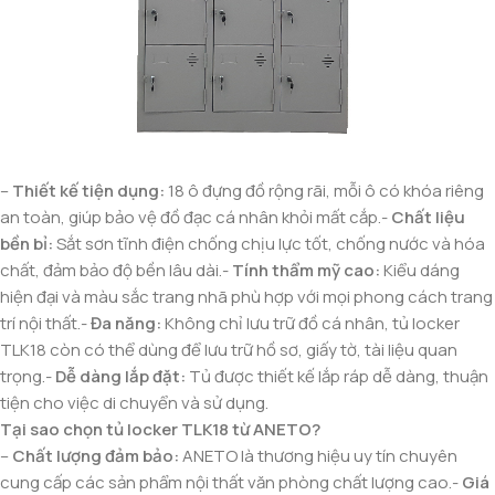
–
Thiết kế tiện dụng:
18 ô đựng đồ rộng rãi, mỗi ô có khóa riêng
an toàn, giúp bảo vệ đồ đạc cá nhân khỏi mất cắp.-
Chất liệu
bền bỉ:
Sắt sơn tĩnh điện chống chịu lực tốt, chống nước và hóa
chất, đảm bảo độ bền lâu dài.-
Tính thẩm mỹ cao:
Kiểu dáng
hiện đại và màu sắc trang nhã phù hợp với mọi phong cách trang
trí nội thất.-
Đa năng:
Không chỉ lưu trữ đồ cá nhân, tủ locker
TLK18 còn có thể dùng để lưu trữ hồ sơ, giấy tờ, tài liệu quan
trọng.-
Dễ dàng lắp đặt:
Tủ được thiết kế lắp ráp dễ dàng, thuận
tiện cho việc di chuyển và sử dụng.
Tại sao chọn tủ locker TLK18 từ ANETO?
–
Chất lượng đảm bảo:
ANETO là thương hiệu uy tín chuyên
cung cấp các sản phẩm nội thất văn phòng chất lượng cao.-
Giá