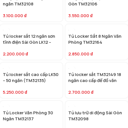
ngăn TM32108
Gòn TM32106
3.100.000
₫
3.550.000
₫
Tủ locker sắt 12 ngăn sơn
Tủ Locker Sắt 8 Ngăn Văn
tĩnh điện Sài Gòn LK12 –
Phòng TM32164
TM32158
2.200.000
₫
2.850.000
₫
Tủ locker sắt cao cấp LK50
Tủ locker sắt TM32149 18
– 50 ngăn (TM32135)
ngăn cao cấp để đồ văn
phòng Sài Gòn
5.250.000
₫
2.700.000
₫
Tủ Locker Văn Phòng 30
Tủ lưu trữ di động Sài Gòn
Ngăn TM32137
TM32098