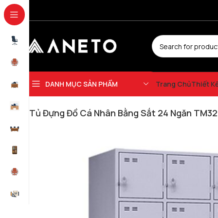
DANH MỤC SẢN PHẨM
Trang Chủ
Thiết K
Trang chủ
Tủ Văn Phòng
Tủ Sắt
Tủ Locker Sắt
Tủ Đựng Đồ Cá Nhân Bằ
Tủ Đựng Đồ Cá Nhân Bằng Sắt 24 Ngăn TM32