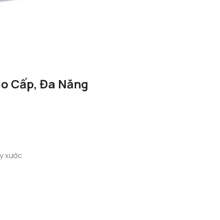
o Cấp, Đa Năng
ầy xước