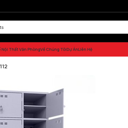
ế Nội Thất Văn Phòng
Về Chúng Tôi
Dự Án
Liên Hệ
ng Sắt 24 Ngăn TM32112
112