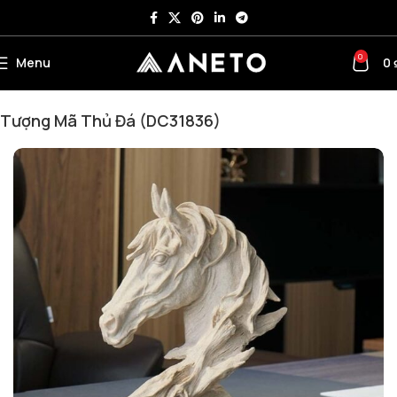
0
Menu
0
Trang chủ
Nội thất văn phòng khác
Đồ decor văn phòng
Tượng Mã Thủ Đá (DC31836)