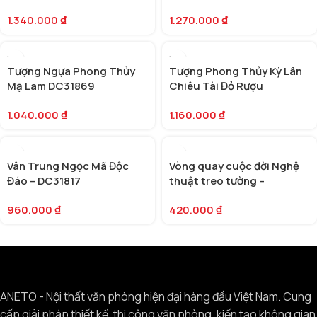
1.340.000
₫
1.270.000
₫
Tượng Ngựa Phong Thủy
Tượng Phong Thủy Kỳ Lân
Mạ Lam DC31869
Chiêu Tài Đỏ Rượu
DC31894
1.040.000
₫
1.160.000
₫
Vân Trung Ngọc Mã Độc
Vòng quay cuộc đời Nghệ
Đáo – DC31817
thuật treo tường –
DC31967
960.000
₫
420.000
₫
ANETO - Nội thất văn phòng hiện đại hàng đầu Việt Nam. Cung
cấp giải pháp thiết kế, thi công văn phòng, kiến tạo không gian