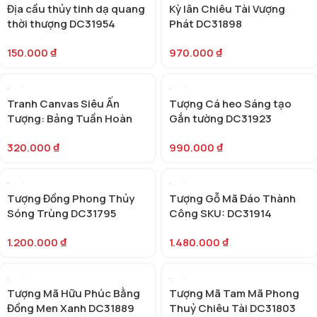
Địa cầu thủy tinh dạ quang
Kỳ lân Chiêu Tài Vượng
thời thượng DC31954
Phát DC31898
150.000
₫
970.000
₫
Tranh Canvas Siêu Ấn
Tượng Cá heo Sáng tạo
Tượng: Bảng Tuần Hoàn
Gắn tường DC31923
Của Các Nguyên Tố (SKU:
320.000
₫
990.000
₫
DC31960)
Tượng Đồng Phong Thủy
Tượng Gỗ Mã Đáo Thành
Sóng Trùng DC31795
Công SKU: DC31914
1.200.000
₫
1.480.000
₫
Tượng Mã Hữu Phúc Bằng
Tượng Mã Tam Mã Phong
Đồng Men Xanh DC31889
Thuỷ Chiêu Tài DC31803