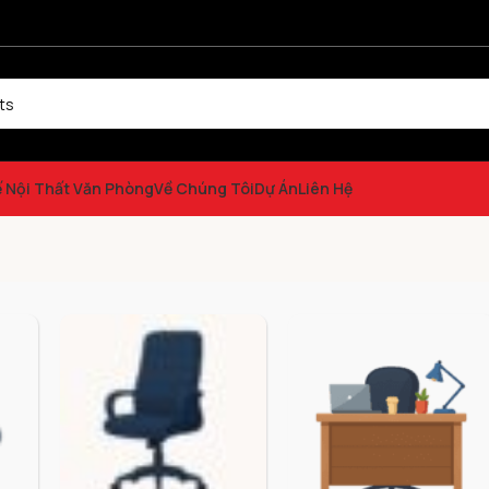
ế Nội Thất Văn Phòng
Về Chúng Tôi
Dự Án
Liên Hệ