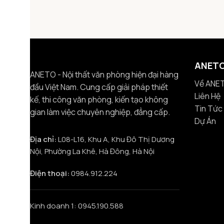
ANET
ANETO - Nội thất văn phòng hiện đại hàng
Về ANE
đầu Việt Nam. Cung cấp giải pháp thiết
Liên Hệ
kế, thi công văn phòng, kiến tạo không
Tin Tức
gian làm việc chuyên nghiệp, đẳng cấp.
Dự Án
Địa chỉ:
L08-L16, Khu A, Khu Đô Thị Dương
Nội, Phường La Khê, Hà Đông, Hà Nội
Điện thoại:
0984.912.224
Kinh doanh 1: 0945.190.588