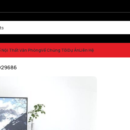
ế Nội Thất Văn Phòng
Về Chúng Tôi
Dự Án
Liên Hệ
g cơ ANETO AD29686
D29686