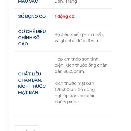
MÀU SẮC
Đen, Trắng
SỐ ĐỘNG CƠ
1 động cơ.
CƠ CHẾ ĐIỀU
Bộ điều khiển phím nhấn,
CHỈNH ĐỘ
và ghi nhớ được 3 vị trí.
CAO
Hợp kim thép sơn tĩnh
điện, Kích thước ống chân
bàn 80x50mm.
CHẤT LIỆU
CHÂN BÀN,
Kích thước mặt bàn:
KÍCH THƯỚC
120x60cm. Gỗ công
MẶT BÀN
nghiệp dán melamin
chống xước.