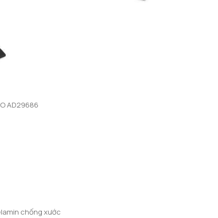
ETO AD29686
lamin chống xước