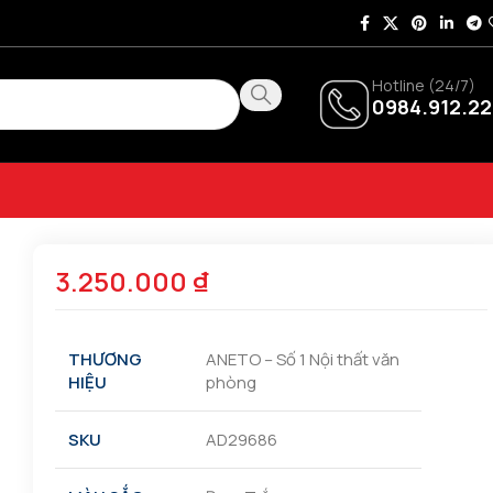
Hotline (24/7)
0984.912.22
3.250.000
₫
THƯƠNG
ANETO – Số 1 Nội thất văn
HIỆU
phòng
SKU
AD29686