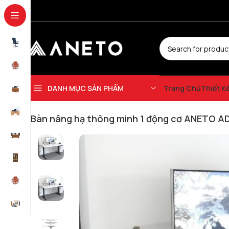
DANH MỤC SẢN PHẨM
Trang Chủ
Thiết K
Trang chủ
Bàn Nâng Hạ Thông Minh
Bàn nâng hạ thông minh 1 độn
Bàn nâng hạ thông minh 1 động cơ ANETO A