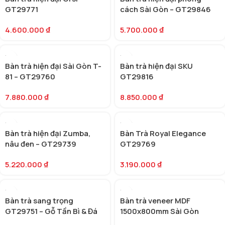
GT29771
cách Sài Gòn – GT29846
4.600.000
₫
5.700.000
₫
Bàn trà hiện đại Sài Gòn T-
Bàn trà hiện đại SKU
81 – GT29760
GT29816
7.880.000
₫
8.850.000
₫
Bàn trà hiện đại Zumba,
Bàn Trà Royal Elegance
nâu đen – GT29739
GT29769
5.220.000
₫
3.190.000
₫
Bàn trà sang trọng
Bàn trà veneer MDF
GT29751 – Gỗ Tần Bì & Đá
1500x800mm Sài Gòn
cẩm thạch
(SKU: GT29783)