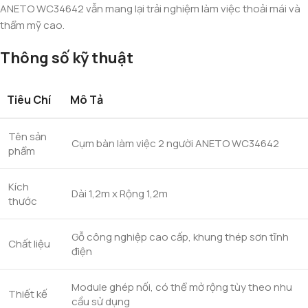
ANETO WC34642 vẫn mang lại trải nghiệm làm việc thoải mái và
thẩm mỹ cao.
Thông số kỹ thuật
Tiêu Chí
Mô Tả
Tên sản
Cụm bàn làm việc 2 người ANETO WC34642
phẩm
Kích
Dài 1,2m x Rộng 1,2m
thước
Gỗ công nghiệp cao cấp, khung thép sơn tĩnh
Chất liệu
điện
Module ghép nối, có thể mở rộng tùy theo nhu
Thiết kế
cầu sử dụng