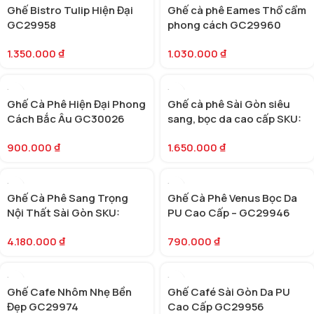
Ghế Bistro Tulip Hiện Đại
Ghế cà phê Eames Thổ cẩm
GC29958
phong cách GC29960
1.350.000
₫
1.030.000
₫
Ghế Cà Phê Hiện Đại Phong
Ghế cà phê Sài Gòn siêu
Cách Bắc Âu GC30026
sang, bọc da cao cấp SKU:
GC30013
900.000
₫
1.650.000
₫
Ghế Cà Phê Sang Trọng
Ghế Cà Phê Venus Bọc Da
Nội Thất Sài Gòn SKU:
PU Cao Cấp – GC29946
GC29971
4.180.000
₫
790.000
₫
Ghế Cafe Nhôm Nhẹ Bền
Ghế Café Sài Gòn Da PU
Đẹp GC29974
Cao Cấp GC29956