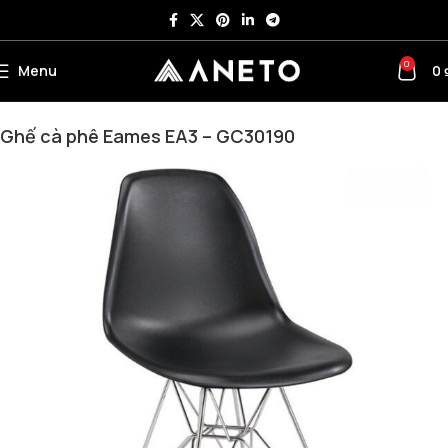
0
Menu
0
Trang chủ
Bàn ghế cafe – Ghế bar - Bàn trà
Ghế cafe
Ghế cà phê Eames EA3 – GC30190