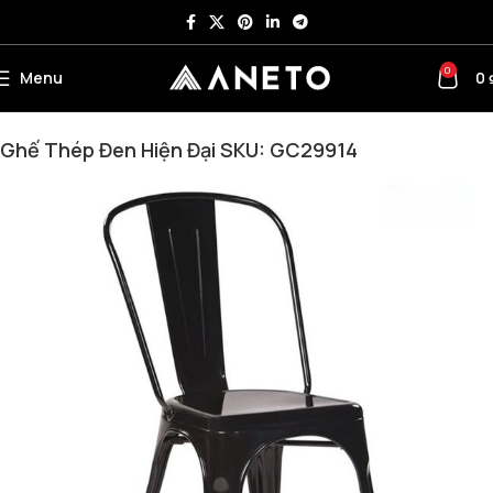
0
Menu
0
Trang chủ
Bàn ghế cafe – Ghế bar - Bàn trà
Ghế cafe
Ghế Thép Đen Hiện Đại SKU: GC29914