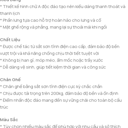
* Thiết kế hình chữ A độc đáo tạo nên kiểu dáng thanh thoát và
thanh lịch
* Phần lưng tựa cao hỗ trợ hoàn hảo cho lưng và cổ
* Mặt ghế rộng và phẳng, mang lại sự thoải mái khi ngồi
Chất Liệu
* Được chế tác từ sắt sơn tĩnh điện cao cấp, đảm bảo độ bền
vượt trội và khả năng chống chịu thời tiết tuyệt vời
* Không bị han gỉ, móp méo, ẩm mốc hoặc trầy xước
* Dễ dàng vệ sinh, giúp tiết kiệm thời gian và công sức
Chân Ghế
* Chân ghế bằng sắt sơn tĩnh điện cực kỳ chắc chắn
* Chịu được tải trọng trên 200kg, đảm bảo độ bền và ổn định
* Điểm nhấn độc đáo mang đến sự vững chãi cho toàn bộ cấu
trúc
Màu Sắc
* Tùy chọn nhiều màu sắc để phù hợp với nhu cầu và sở thích