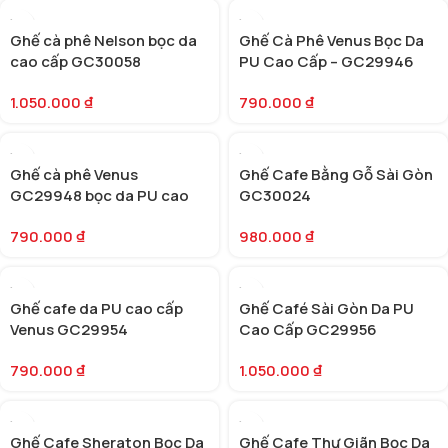
Ghế cà phê Nelson bọc da
Ghế Cà Phê Venus Bọc Da
cao cấp GC30058
PU Cao Cấp – GC29946
1.050.000
₫
790.000
₫
Ghế cà phê Venus
Ghế Cafe Bằng Gỗ Sài Gòn
GC29948 bọc da PU cao
GC30024
cấp
790.000
₫
980.000
₫
Ghế cafe da PU cao cấp
Ghế Café Sài Gòn Da PU
Venus GC29954
Cao Cấp GC29956
790.000
₫
1.050.000
₫
Ghế Cafe Sheraton Bọc Da
Ghế Cafe Thư Giãn Bọc Da