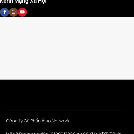
Kênh Mạng Xã Hội
Công ty Cổ Phần Alan Network
Mã số Doanh nghiệp: 0109931889 do Sở KH và ĐT TP Hà