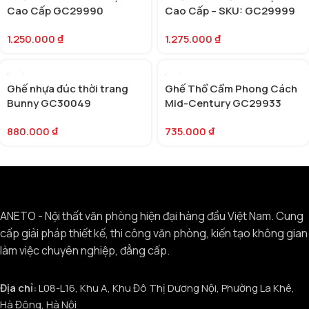
Cao Cấp GC29990
Cao Cấp – SKU: GC29999
1.250.000
₫
1.275.000
₫
Ghế nhựa đúc thời trang
Ghế Thổ Cẩm Phong Cách
Bunny GC30049
Mid-Century GC29933
880.000
₫
735.000
₫
ANETO - Nội thất văn phòng hiện đại hàng đầu Việt Nam. Cung
cấp giải pháp thiết kế, thi công văn phòng, kiến tạo không gian
làm việc chuyên nghiệp, đẳng cấp.
Địa chỉ:
L08-L16, Khu A, Khu Đô Thị Dương Nội, Phường La Khê,
Hà Đông, Hà Nội