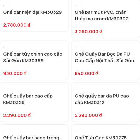
Ghế bar hiện đại KM30329
Ghế bar mút PVC, chân
thép mạ crom KM30302
2.780.000
₫
3.260.000
₫
Ghế bar tùy chỉnh cao cấp
Ghế Quầy Bar Bọc Da PU
Sài Gòn KM30369
Cao Cấp Nội Thất Sài Gòn
KM30351
930.000
₫
840.000
₫
Ghế quầy bar cao cấp
Ghế quầy bar da PU cao
KM30326
cấp KM30312
2.290.000
₫
5.290.000
₫
Ghế quầy bar sang trọng
Ghế Tựa Cao KM30275