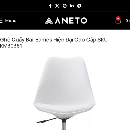
0
Menu
0
Trang chủ
KHUYẾN MÃI
Ghế Quầy Bar Eames Hiện Đại Cao Cấp SKU
KM30361