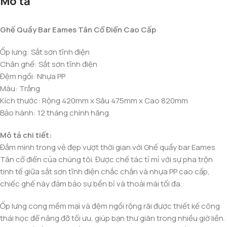
Mô tả
Ghế Quầy Bar Eames Tân Cổ Điển Cao Cấp
Ốp lưng: Sắt sơn tĩnh điện
Chân ghế: Sắt sơn tĩnh điện
Đệm ngồi: Nhựa PP
Màu: Trắng
Kích thước: Rộng 420mm x Sâu 475mm x Cao 820mm
Bảo hành: 12 tháng chính hãng
Mô tả chi tiết:
Đắm mình trong vẻ đẹp vượt thời gian với Ghế quầy bar Eames
Tân cổ điển của chúng tôi. Được chế tác tỉ mỉ với sự pha trộn
tinh tế giữa sắt sơn tĩnh điện chắc chắn và nhựa PP cao cấp,
chiếc ghế này đảm bảo sự bền bỉ và thoải mái tối đa.
Ốp lưng cong mềm mại và đệm ngồi rộng rãi được thiết kế công
thái học để nâng đỡ tối ưu, giúp bạn thư giãn trong nhiều giờ liền.