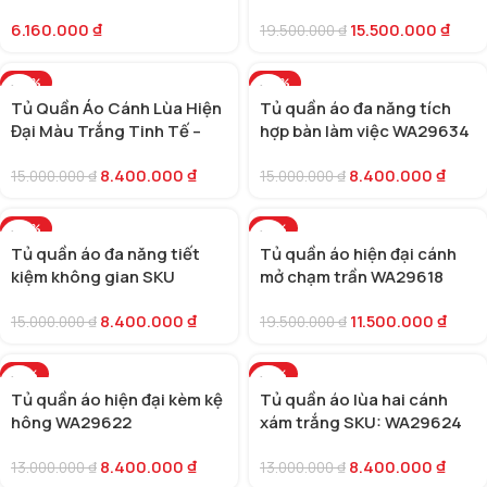
6.160.000
₫
15.500.000
₫
19.500.000
₫
-44%
-44%
Tủ Quần Áo Cánh Lùa Hiện
Tủ quần áo đa năng tích
Đại Màu Trắng Tinh Tế –
hợp bàn làm việc WA29634
WA29642
8.400.000
₫
8.400.000
₫
15.000.000
₫
15.000.000
₫
-44%
-41%
Tủ quần áo đa năng tiết
Tủ quần áo hiện đại cánh
kiệm không gian SKU
mở chạm trần WA29618
WA29620
8.400.000
₫
11.500.000
₫
15.000.000
₫
19.500.000
₫
-35%
-35%
Tủ quần áo hiện đại kèm kệ
Tủ quần áo lùa hai cánh
hông WA29622
xám trắng SKU: WA29624
8.400.000
₫
8.400.000
₫
13.000.000
₫
13.000.000
₫