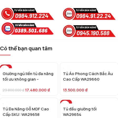
Có thể bạn quan tâm
-41%
Giường ngủ liền tủ đa năng
Tủ Áo Phong Cách Bắc Âu
tối ưu không gian –
Cao Cấp WA29660
WA29614
17.480.000
₫
13.500.000
₫
29.800.000
₫
-21%
Tủ Đa Năng Gỗ MDF Cao
Tủ đầu giường tối
Cấp SKU: WA29658
WA29654