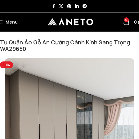
0
Menu
0
Trang chủ
Nội thất văn phòng khác
Tủ quần áo
Tủ Quần Áo Gỗ An Cường Cánh Kính Sang Trọng
WA29650
-11%