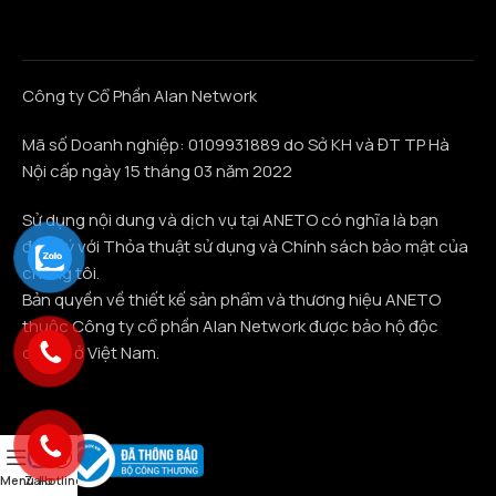
Công ty Cổ Phần Alan Network
Mã số Doanh nghiệp: 0109931889 do Sở KH và ĐT TP Hà
Nội cấp ngày 15 tháng 03 năm 2022
Sử dụng nội dung và dịch vụ tại ANETO có nghĩa là bạn
đồng ý với Thỏa thuật sử dụng và Chính sách bảo mật của
chúng tôi.
Bản quyền về thiết kế sản phẩm và thương hiệu ANETO
thuộc Công ty cổ phần Alan Network được bảo hộ độc
quyền ở Việt Nam.
Menu
Zalo
Hotline