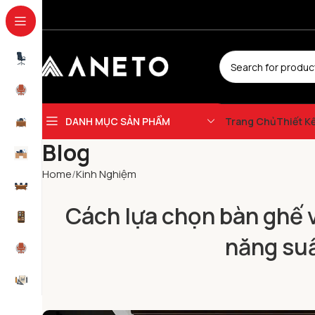
DANH MỤC SẢN PHẨM
Trang Chủ
Thiết K
Blog
Home
Kinh Nghiệm
Cách lựa chọn bàn ghế 
năng suấ