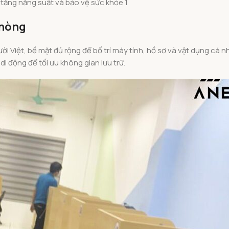
tăng năng suất và bảo vệ sức khỏe 1
phòng
 Việt, bề mặt đủ rộng để bố trí máy tính, hồ sơ và vật dụng cá n
di động để tối ưu không gian lưu trữ.