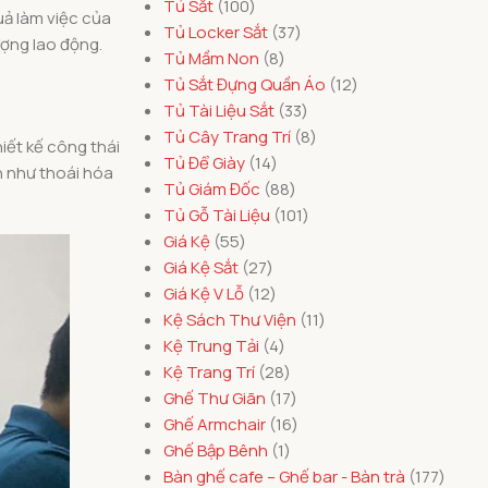
Tủ Sắt
100
uả làm việc của
Tủ Locker Sắt
37
ượng lao động.
Tủ Mầm Non
8
Tủ Sắt Đựng Quần Áo
12
Tủ Tài Liệu Sắt
33
Tủ Cây Trang Trí
8
iết kế công thái
Tủ Để Giày
14
ến như thoái hóa
Tủ Giám Đốc
88
Tủ Gỗ Tài Liệu
101
Giá Kệ
55
Giá Kệ Sắt
27
Giá Kệ V Lỗ
12
Kệ Sách Thư Viện
11
Kệ Trung Tải
4
Kệ Trang Trí
28
Ghế Thư Giãn
17
Ghế Armchair
16
Ghế Bập Bênh
1
Bàn ghế cafe – Ghế bar - Bàn trà
177