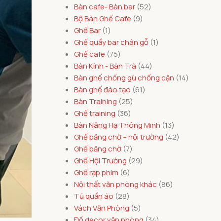
Bàn cafe- Bàn bar
52
Bộ Bàn Ghế Cafe
9
Ghế Bar
1
Ghế quầy bar chân gỗ
1
Ghế cafe
75
Bàn Kính - Bàn Trà
44
Bàn ghế chống gù chống cận
14
Bàn ghế đào tạo
61
Bàn Training
25
Ghế training
36
Bàn Nâng Hạ Thông Minh
13
Ghế băng chờ – hội trường
42
Ghế băng chờ
7
Ghế Hội Trường
29
Ghế rạp phim
6
Nội thất văn phòng khác
86
Tủ quần áo
28
Vách Văn Phòng
5
Đồ decor văn phòng
34