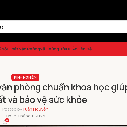
ế Nội Thất Văn Phòng
Về Chúng Tôi
Dự Án
Liên Hệ
KINH NGHIỆM
văn phòng chuẩn khoa học giú
t và bảo vệ sức khỏe
Posted by
Tuấn Nguyễn
On 15 Tháng 1, 2026
0