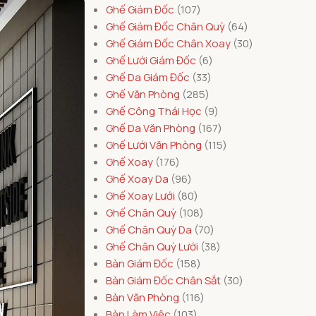
Ghế Giám Đốc
107
Ghế Giám Đốc Chân Quỳ
64
Ghế Giám Đốc Chân Xoay
30
Ghế Lưới Giám Đốc
6
Ghế Da Giám Đốc
33
Ghế Văn Phòng
285
Ghế Công Thái Học
9
Ghế Da Văn Phòng
167
Ghế Lưới Văn Phòng
115
Ghế Xoay
176
Ghế Xoay Da
96
Ghế Xoay Lưới
80
Ghế Chân Quỳ
108
Ghế Chân Quỳ Da
70
Ghế Chân Quỳ Lưới
38
Bàn Giám Đốc
158
Bàn Giám Đốc Chân Sắt
30
Bàn Văn Phòng
116
Bàn Làm Việc
103