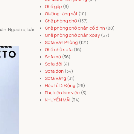
Ghế gấp
9
Giường tầng sắt
10
Ghế phòng chờ
137
Ghế phòng chờ chân cố định
80
hân. Ngoài ra, bàn
Ghế phòng chờ chân xoay
57
Sofa Văn Phòng
121
Ghế chờ sofa
16
Sofa bộ
36
Sofa đôi
4
Sofa đơn
34
Sofa Văng
31
Hộc tủ Di Động
29
Phụ kiện làm việc
3
KHUYẾN MÃI
34