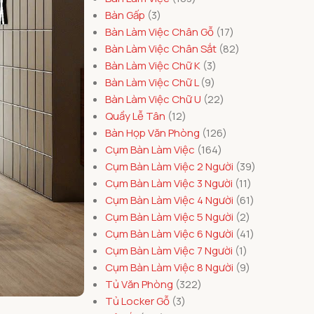
Bàn Gấp
3
Bàn Làm Việc Chân Gỗ
17
Bàn Làm Việc Chân Sắt
82
Bàn Làm Việc Chữ K
3
Bàn Làm Việc Chữ L
9
Bàn Làm Việc Chữ U
22
Quầy Lễ Tân
12
Bàn Họp Văn Phòng
126
Cụm Bàn Làm Việc
164
Cụm Bàn Làm Việc 2 Người
39
Cụm Bàn Làm Việc 3 Người
11
Cụm Bàn Làm Việc 4 Người
61
Cụm Bàn Làm Việc 5 Người
2
Cụm Bàn Làm Việc 6 Người
41
Cụm Bàn Làm Việc 7 Người
1
Cụm Bàn Làm Việc 8 Người
9
Tủ Văn Phòng
322
Tủ Locker Gỗ
3