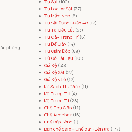
Tủ Sắt
100
Tủ Locker Sắt
37
Tủ Mầm Non
8
Tủ Sắt Đựng Quần Áo
12
Tủ Tài Liệu Sắt
33
Tủ Cây Trang Trí
8
Tủ Để Giày
14
 văn phòng.
Tủ Giám Đốc
88
Tủ Gỗ Tài Liệu
101
Giá Kệ
55
Giá Kệ Sắt
27
Giá Kệ V Lỗ
12
Kệ Sách Thư Viện
11
Kệ Trung Tải
4
Kệ Trang Trí
28
Ghế Thư Giãn
17
Ghế Armchair
16
Ghế Bập Bênh
1
Bàn ghế cafe – Ghế bar - Bàn trà
177