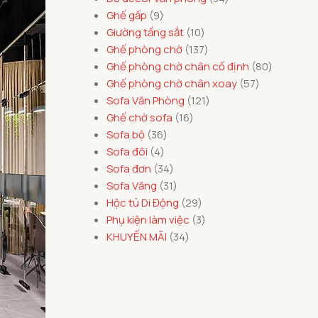
Ghế gấp
9
Giường tầng sắt
10
Ghế phòng chờ
137
Ghế phòng chờ chân cố định
80
Ghế phòng chờ chân xoay
57
Sofa Văn Phòng
121
Ghế chờ sofa
16
Sofa bộ
36
Sofa đôi
4
Sofa đơn
34
Sofa Văng
31
Hộc tủ Di Động
29
Phụ kiện làm việc
3
KHUYẾN MÃI
34