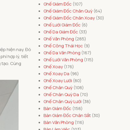
Ghế Giám Đốc
107
Ghế Giám Đốc Chân Quỳ
64
Ghế Giám Đốc Chân Xoay
30
Ghế Lưới Giám Đốc
6
Ghế Da Giám Đốc
33
Ghế Văn Phòng
285
Ghế Công Thái Học
9
iệp hiện nay. Đó
Ghế Da Văn Phòng
167
í hợp lý, tiết
Ghế Lưới Văn Phòng
115
g tạo. Cùng
Ghế Xoay
176
Ghế Xoay Da
96
Ghế Xoay Lưới
80
Ghế Chân Quỳ
108
Ghế Chân Quỳ Da
70
Ghế Chân Quỳ Lưới
38
Bàn Giám Đốc
158
Bàn Giám Đốc Chân Sắt
30
Bàn Văn Phòng
116
Bàn Làm Việc
103