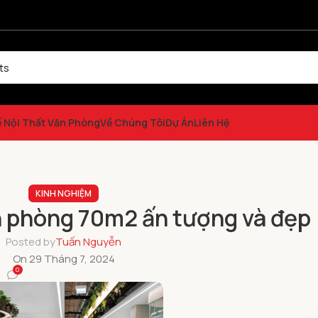
ế Nội Thất Văn Phòng
Về Chúng Tôi
Dự Án
Liên Hệ
KINH NGHIỆM
n phòng 70m2 ấn tượng và đẹp
Posted by
Tuấn Nguyễn
On 29 Tháng 7, 2024
0