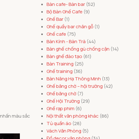
Bàn cafe- Bàn bar
52
Bộ Bàn Ghế Cafe
9
Ghế Bar
1
Ghế quầy bar chân gỗ
1
Ghế cafe
75
Bàn Kính - Bàn Trà
44
Bàn ghế chống gù chống cận
14
Bàn ghế đào tạo
61
Bàn Training
25
Ghế training
36
Bàn Nâng Hạ Thông Minh
13
Ghế băng chờ – hội trường
42
Ghế băng chờ
7
Ghế Hội Trường
29
Ghế rạp phim
6
m nhấn màu sắc
Nội thất văn phòng khác
86
Tủ quần áo
28
Vách Văn Phòng
5
Đồ decor văn phòng
34