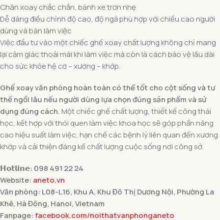
Chân xoay chắc chắn, bánh xe trơn nhẹ
Dễ dàng điều chỉnh độ cao, độ ngả phù hợp với chiều cao người
dùng và bàn làm việc
Việc đầu tư vào một chiếc ghế xoay chất lượng không chỉ mang
lại cảm giác thoải mái khi làm việc mà còn là cách bảo vệ lâu dài
cho sức khỏe hệ cơ – xương – khớp.
Ghế xoay văn phòng hoàn toàn có thể tốt cho cột sống và tư
thế ngồi lâu nếu người dùng lựa chọn đúng sản phẩm và sử
dụng đúng cách.
Một chiếc ghế chất lượng, thiết kế công thái
học, kết hợp với thói quen làm việc khoa học sẽ góp phần nâng
cao hiệu suất làm việc, hạn chế các bệnh lý liên quan đến xương
khớp và cải thiện đáng kể chất lượng cuộc sống nơi công sở.
𝗛𝗼𝘁𝗹𝗶𝗻𝗲: 098 491 22 24
Website:
aneto.vn
Văn phòng: L08-L16, Khu A, Khu Đô Thị Dương Nội, Phường La
Khê, Hà Đông, Hanoi, Vietnam
Fanpage:
facebook.com/noithatvanphonganeto