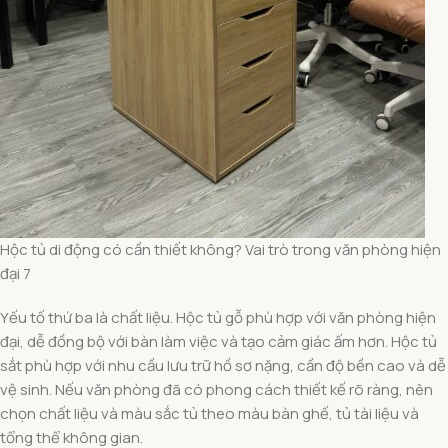
Hộc tủ di động có cần thiết không? Vai trò trong văn phòng hiện
đại 7
Yếu tố thứ ba là chất liệu. Hộc tủ gỗ phù hợp với văn phòng hiện
đại, dễ đồng bộ với bàn làm việc và tạo cảm giác ấm hơn. Hộc tủ
sắt phù hợp với nhu cầu lưu trữ hồ sơ nặng, cần độ bền cao và dễ
vệ sinh. Nếu văn phòng đã có phong cách thiết kế rõ ràng, nên
chọn chất liệu và màu sắc tủ theo màu bàn ghế, tủ tài liệu và
tổng thể không gian.