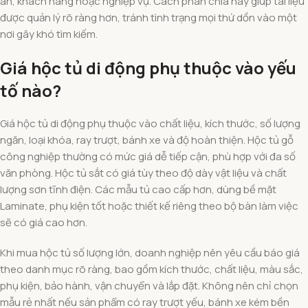
án, khách hàng hoặc nghiệp vụ. Cách phân chia này giúp tài liệu
được quản lý rõ ràng hơn, tránh tình trạng mọi thứ dồn vào một
nơi gây khó tìm kiếm.
Giá hộc tủ di động phụ thuộc vào yếu
tố nào?
Giá hộc tủ di động phụ thuộc vào chất liệu, kích thước, số lượng
ngăn, loại khóa, ray trượt, bánh xe và độ hoàn thiện. Hộc tủ gỗ
công nghiệp thường có mức giá dễ tiếp cận, phù hợp với đa số
văn phòng. Hộc tủ sắt có giá tùy theo độ dày vật liệu và chất
lượng sơn tĩnh điện. Các mẫu tủ cao cấp hơn, dùng bề mặt
Laminate, phụ kiện tốt hoặc thiết kế riêng theo bộ bàn làm việc
sẽ có giá cao hơn.
Khi mua hộc tủ số lượng lớn, doanh nghiệp nên yêu cầu báo giá
theo danh mục rõ ràng, bao gồm kích thước, chất liệu, màu sắc,
phụ kiện, bảo hành, vận chuyển và lắp đặt. Không nên chỉ chọn
mẫu rẻ nhất nếu sản phẩm có ray trượt yếu, bánh xe kém bền