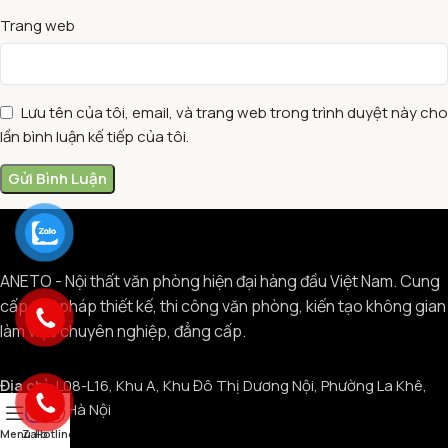
Trang web
Lưu tên của tôi, email, và trang web trong trình duyệt này cho
lần bình luận kế tiếp của tôi.
ANETO - Nội thất văn phòng hiện đại hàng đầu Việt Nam. Cung
cấp giải pháp thiết kế, thi công văn phòng, kiến tạo không gian
làm việc chuyên nghiệp, đẳng cấp.
Địa chỉ:
L08-L16, Khu A, Khu Đô Thị Dương Nội, Phường La Khê,
Hà Đông, Hà Nội
Menu
Zalo
Hotline