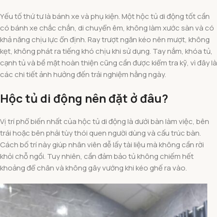
Yếu tố thứ tư là bánh xe và phụ kiện. Một hộc tủ di động tốt cần
có bánh xe chắc chắn, di chuyển êm, không làm xước sàn và có
khả năng chịu lực ổn định. Ray trượt ngăn kéo nên mượt, không
kẹt, không phát ra tiếng khó chịu khi sử dụng. Tay nắm, khóa tủ,
cạnh tủ và bề mặt hoàn thiện cũng cần được kiểm tra kỹ, vì đây là
các chi tiết ảnh hưởng đến trải nghiệm hằng ngày.
Hộc tủ di động nên đặt ở đâu?
Vị trí phổ biến nhất của hộc tủ di động là dưới bàn làm việc, bên
trái hoặc bên phải tùy thói quen người dùng và cấu trúc bàn.
Cách bố trí này giúp nhân viên dễ lấy tài liệu mà không cần rời
khỏi chỗ ngồi. Tuy nhiên, cần đảm bảo tủ không chiếm hết
khoảng để chân và không gây vướng khi kéo ghế ra vào.