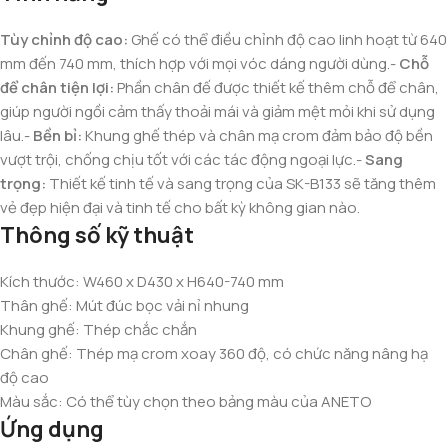
Tùy chỉnh độ cao:
Ghế có thể điều chỉnh độ cao linh hoạt từ 640
mm đến 740 mm, thích hợp với mọi vóc dáng người dùng.-
Chỗ
để chân tiện lợi:
Phần chân đế được thiết kế thêm chỗ để chân,
giúp người ngồi cảm thấy thoải mái và giảm mệt mỏi khi sử dụng
lâu.-
Bền bỉ:
Khung ghế thép và chân mạ crom đảm bảo độ bền
vượt trội, chống chịu tốt với các tác động ngoại lực.-
Sang
trọng:
Thiết kế tinh tế và sang trọng của SK-B133 sẽ tăng thêm
vẻ đẹp hiện đại và tinh tế cho bất kỳ không gian nào.
Thông số kỹ thuật
Kích thước: W460 x D430 x H640-740 mm
Thân ghế: Mút đúc bọc vải nỉ nhung
Khung ghế: Thép chắc chắn
Chân ghế: Thép mạ crom xoay 360 độ, có chức năng nâng hạ
độ cao
Màu sắc: Có thể tùy chọn theo bảng màu của ANETO
Ứng dụng