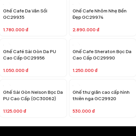
Ghế Cafe Da Vân Sồi
Ghế Cafe Nhôm Nhẹ Bền
GC29935
Đẹp GC29974
1.780.000
₫
2.890.000
₫
Ghế Café Sài Gòn Da PU
Ghế Cafe Sheraton Bọc Da
Cao Cấp GC29956
Cao Cấp GC29990
1.050.000
₫
1.250.000
₫
Ghế Sài Gòn Nelson Bọc Da
Ghế thư giãn cao cấp hình
PU Cao Cấp (GC30062)
thiên nga GC29920
1.125.000
₫
530.000
₫