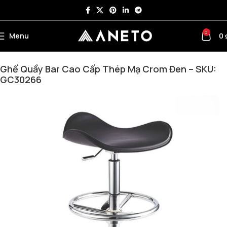
0
Menu
0
Trang chủ
Bàn ghế cafe – Ghế bar - Bàn trà
Ghế cafe
Ghế Quầy Bar Cao Cấp Thép Mạ Crom Đen – SKU:
GC30266