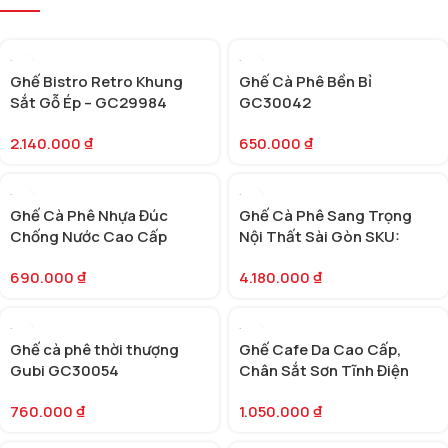
Ghế Bistro Retro Khung
Ghế Cà Phê Bền Bỉ
Sắt Gỗ Ép – GC29984
GC30042
2.140.000
₫
650.000
₫
Ghế Cà Phê Nhựa Đúc
Ghế Cà Phê Sang Trọng
Chống Nước Cao Cấp
Nội Thất Sài Gòn SKU:
GC30032
GC29971
690.000
₫
4.180.000
₫
Ghế cà phê thời thượng
Ghế Cafe Da Cao Cấp,
Gubi GC30054
Chân Sắt Sơn Tĩnh Điện
GC30069
760.000
₫
1.050.000
₫