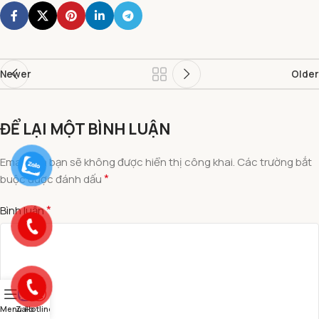
Newer
Older
ĐỂ LẠI MỘT BÌNH LUẬN
Email của bạn sẽ không được hiển thị công khai.
Các trường bắt
*
buộc được đánh dấu
*
Bình luận
Menu
Zalo
Hotline