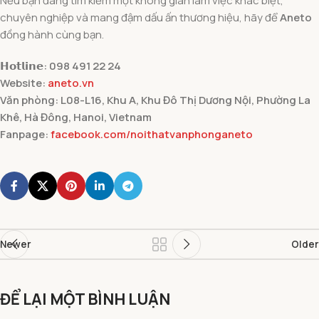
Nếu bạn đang tìm kiếm một không gian làm việc khác biệt,
chuyên nghiệp và mang đậm dấu ấn thương hiệu, hãy để
Aneto
đồng hành cùng bạn.
𝗛𝗼𝘁𝗹𝗶𝗻𝗲: 098 491 22 24
Website:
aneto.vn
Văn phòng: L08-L16, Khu A, Khu Đô Thị Dương Nội, Phường La
Khê, Hà Đông, Hanoi, Vietnam
Fanpage:
facebook.com/noithatvanphonganeto
Newer
Older
ĐỂ LẠI MỘT BÌNH LUẬN