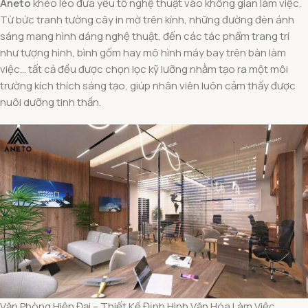
Aneto
khéo léo đưa yếu tố nghệ thuật vào không gian làm việc.
Từ bức tranh tường cây in mờ trên kính, những đường đèn ánh
sáng mang hình dáng nghệ thuật, đến các tác phẩm trang trí
như tượng hình, bình gốm hay mô hình máy bay trên bàn làm
việc… tất cả đều được chọn lọc kỹ lưỡng nhằm tạo ra một môi
trường kích thích sáng tạo, giúp nhân viên luôn cảm thấy được
nuôi dưỡng tinh thần.
Văn Phòng Hiện Đại – Thiết Kế Định Hình Văn Hóa Làm Việc