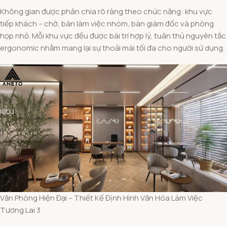
Không gian được phân chia rõ ràng theo chức năng: khu vực
tiếp khách – chờ, bàn làm việc nhóm, bàn giám đốc và phòng
họp nhỏ. Mỗi khu vực đều được bài trí hợp lý, tuân thủ nguyên tắc
ergonomic nhằm mang lại sự thoải mái tối đa cho người sử dụng.
Văn Phòng Hiện Đại – Thiết Kế Định Hình Văn Hóa Làm Việc
Tương Lai 3