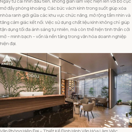
Ngay từ cái nhìn đầu tiên, không gian làm việc hiện lên với bố cục
mở đầy phóng khoáng. Các bức vách kính trong suốt giúp xóa
nhòa ranh giới giữa các khu vực chức năng, mở rộng tầm nhìn và
tăng cảm giác kết nối. Việc sử dụng chất liệu kính không chỉ giúp
tận dụng tối đa ánh sáng tự nhiên, mà còn thể hiện tinh thần cởi
mở – minh bạch – vốn là nền tảng trong văn hóa doanh nghiệp
hiện đại.
Văn Phòng Hiện Đại – Thiết Kế Định Hình Văn Hóa Làm Việc